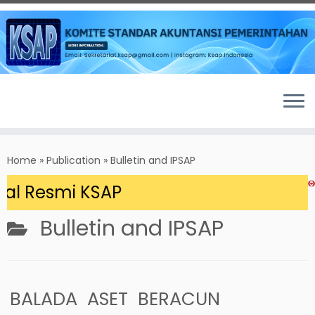
Skip
to
Home
»
Publication
»
Bulletin and IPSAP
content
 Resmi KSAP
Bulletin and IPSAP
BALADA ASET BERACUN