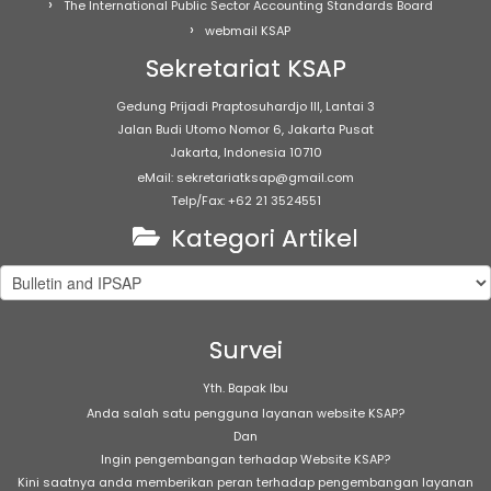
The International Public Sector Accounting Standards Board
webmail KSAP
Sekretariat KSAP
Gedung Prijadi Praptosuhardjo III, Lantai 3
Jalan Budi Utomo Nomor 6, Jakarta Pusat
Jakarta, Indonesia 10710
eMail: sekretariatksap@gmail.com
Telp/Fax: +62 21 3524551
Kategori Artikel
Kategori
Artikel
Survei
Yth. Bapak Ibu
Anda salah satu pengguna layanan website KSAP?
Dan
Ingin pengembangan terhadap Website KSAP?
Kini saatnya anda memberikan peran terhadap pengembangan layanan