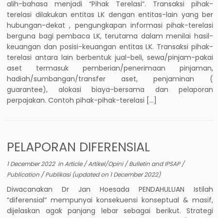
alih-bahasa menjadi “Pihak Terelasi”. Transaksi pihak-
terelasi dilakukan entitas LK dengan entitas-lain yang ber
hubungan-dekat , pengungkapan informasi pihak-terelasi
berguna bagi pembaca LK, terutama dalam menilai hasil-
keuangan dan posisi-keuangan entitas LK. Transaksi pihak-
terelasi antara lain berbentuk jual-beli, sewa/pinjam-pakai
aset termasuk pemberian/penerimaan pinjaman,
hadiah/sumbangan/transfer aset, penjaminan (
guarantee), alokasi biaya-bersama dan pelaporan
perpajakan. Contoh pihak-pihak-terelasi […]
PELAPORAN DIFERENSIAL
1 December 2022
in
Article
/
Artikel/Opini
/
Bulletin and IPSAP
/
Publication
/
Publikasi
(updated on
1 December 2022
)
Diwacanakan Dr Jan Hoesada PENDAHULUAN Istilah
“diferensial” mempunyai konsekuensi konseptual & masif,
dijelaskan agak panjang lebar sebagai berikut. Strategi