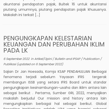
akuntansi pendapatan pajak, Bultek 16 untuk akuntansi
piutang umumnya, piutang pendapatan pajak khususnya.
Makalah ini terkait […]
PENGUNGKAPAN KELESTARIAN
KEUANGAN DAN PERUBAHAN IKLIM
PADA LK
6 September 2022
in
Artikel/Opini
/
Bulletin and IPSAP
/
Publication
/
Publikasi
(updated on
6 September 2022
)
Sajian Dr Jan Hoesada, Komja KSAP PENDAHULUAN Berbagai
fenomena terjadi sebelum Yayasan IFRS tergerak
membangun ISSB yang setara IFRS Board untuk standar
pengungkapan kesinambungan-usaha dan iklim antara lain
sebagai berikut . Pertama, Sumber GRI, 2022, menyajikan
makalah berjudul Our mission and history antara lain
mengungkapkan berbagai hal sebagai berikut. Global
Reporting Innitiatives adalah LSM yang bermisi sebagai