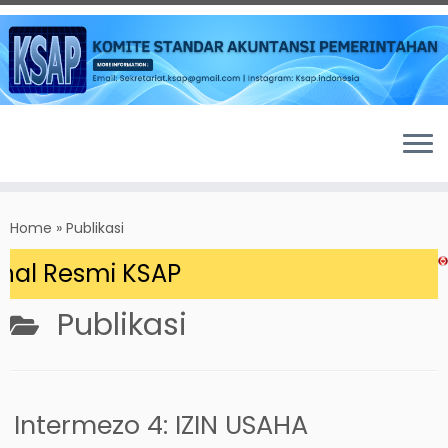
Skip
to
Home
»
Publikasi
content
 Resmi KSAP
Publikasi
Intermezo 4: IZIN USAHA