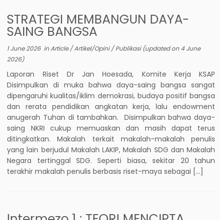
STRATEGI MEMBANGUN DAYA-
SAING BANGSA
1 June 2026
in
Article
/
Artikel/Opini
/
Publikasi
(updated on
4 June
2026
)
Laporan Riset Dr Jan Hoesada, Komite Kerja KSAP
Disimpulkan di muka bahwa daya-saing bangsa sangat
dipengaruhi kualitas/iklim demokrasi, budaya positif bangsa
dan rerata pendidikan angkatan kerja, lalu endowment
anugerah Tuhan di tambahkan. Disimpulkan bahwa daya-
saing NKRI cukup memuaskan dan masih dapat terus
ditingkatkan. Makalah terkait makalah-makalah penulis
yang lain berjudul Makalah LAKIP, Makalah SDG dan Makalah
Negara tertinggal SDG. Seperti biasa, sekitar 20 tahun
terakhir makalah penulis berbasis riset-maya sebagai […]
Intermezo 1 : TEORI MENCIPTA