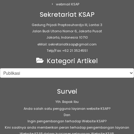
webmail KSAP
Sekretariat KSAP
Gedung Prijadi Praptosuhardjo III, Lantai 3
Jalan Budi Utomo Nomor 6, Jakarta Pusat
Jakarta, Indonesia 10710
eMail: sekretariatksap@gmail.com
Telp/Fax: +62 21 3524551
Kategori Artikel
Kategori
Artikel
Survei
Yth. Bapak Ibu
Anda salah satu pengguna layanan website KSAP?
Dan
Ingin pengembangan terhadap Website KSAP?
Kini saatnya anda memberikan peran terhadap pengembangan layanan
Website KSAP dalam kuisioner pelayanan Website KSAP.