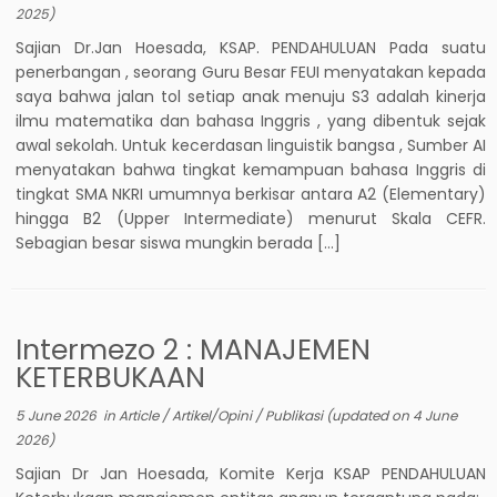
2025
)
Sajian Dr.Jan Hoesada, KSAP. PENDAHULUAN Pada suatu
penerbangan , seorang Guru Besar FEUI menyatakan kepada
saya bahwa jalan tol setiap anak menuju S3 adalah kinerja
ilmu matematika dan bahasa Inggris , yang dibentuk sejak
awal sekolah. Untuk kecerdasan linguistik bangsa , Sumber AI
menyatakan bahwa tingkat kemampuan bahasa Inggris di
tingkat SMA NKRI umumnya berkisar antara A2 (Elementary)
hingga B2 (Upper Intermediate) menurut Skala CEFR.
Sebagian besar siswa mungkin berada […]
Intermezo 2 : MANAJEMEN
KETERBUKAAN
5 June 2026
in
Article
/
Artikel/Opini
/
Publikasi
(updated on
4 June
2026
)
Sajian Dr Jan Hoesada, Komite Kerja KSAP PENDAHULUAN