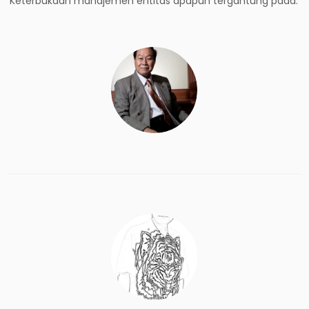
Keterbukaan manajemen entitas apapun tergantung pada: