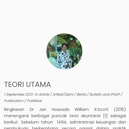
TEORI UTAMA
1 September 2021
in
Article
/
Artikel/Opini
/
Berita
/
Bulletin and IPSAP
/
Publication
/
Publikasi
Ringkasan Dr Jan Hoesada William R.Scott (2015)
menengarai berbagai puncak teori akuntansi [1] sebagai
berikut. Sebelum tahun 1494, administrasi keuangan dan
pembukuan berkembang secara parsial dalam praktik