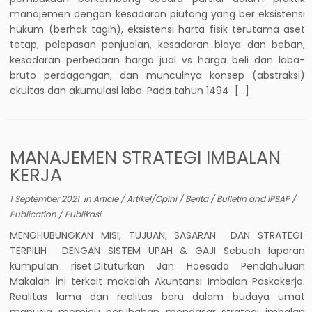
manajemen dengan kesadaran piutang yang ber eksistensi
hukum (berhak tagih), eksistensi harta fisik terutama aset
tetap, pelepasan penjualan, kesadaran biaya dan beban,
kesadaran perbedaan harga jual vs harga beli dan laba-
bruto perdagangan, dan munculnya konsep (abstraksi)
ekuitas dan akumulasi laba. Pada tahun 1494 […]
MANAJEMEN STRATEGI IMBALAN
KERJA
1 September 2021
in
Article
/
Artikel/Opini
/
Berita
/
Bulletin and IPSAP
/
Publication
/
Publikasi
MENGHUBUNGKAN MISI, TUJUAN, SASARAN DAN STRATEGI
TERPILIH DENGAN SISTEM UPAH & GAJI Sebuah laporan
kumpulan riset.Dituturkan Jan Hoesada Pendahuluan
Makalah ini terkait makalah Akuntansi Imbalan Paskakerja.
Realitas lama dan realitas baru dalam budaya umat
manusia memicu perubahan mendasar strategi imbalan