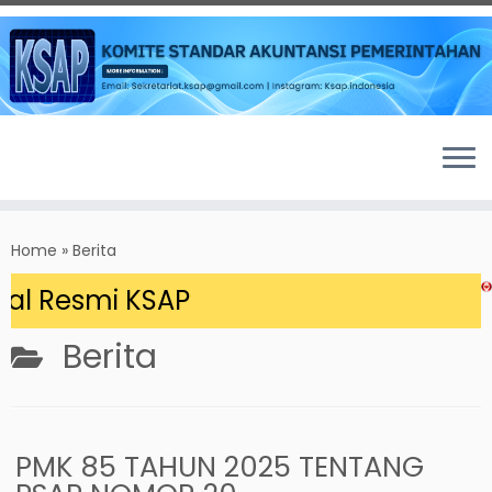
Skip
to
Home
»
Berita
content
 Resmi KSAP
Berita
PMK 85 TAHUN 2025 TENTANG