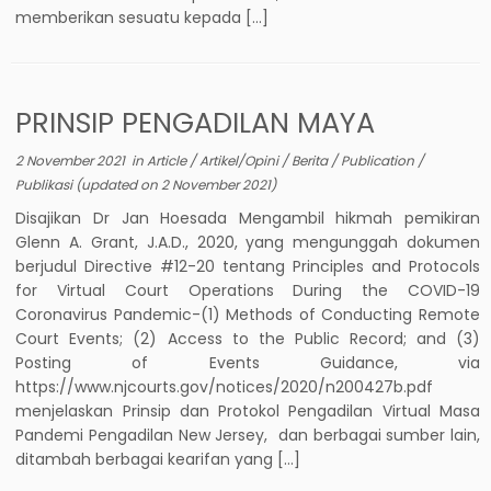
memberikan sesuatu kepada […]
PRINSIP PENGADILAN MAYA
2 November 2021
in
Article
/
Artikel/Opini
/
Berita
/
Publication
/
Publikasi
(updated on
2 November 2021
)
Disajikan Dr Jan Hoesada Mengambil hikmah pemikiran
Glenn A. Grant, J.A.D., 2020, yang mengunggah dokumen
berjudul Directive #12-20 tentang Principles and Protocols
for Virtual Court Operations During the COVID-19
Coronavirus Pandemic-(1) Methods of Conducting Remote
Court Events; (2) Access to the Public Record; and (3)
Posting of Events Guidance, via
https://www.njcourts.gov/notices/2020/n200427b.pdf
menjelaskan Prinsip dan Protokol Pengadilan Virtual Masa
Pandemi Pengadilan New Jersey, dan berbagai sumber lain,
ditambah berbagai kearifan yang […]