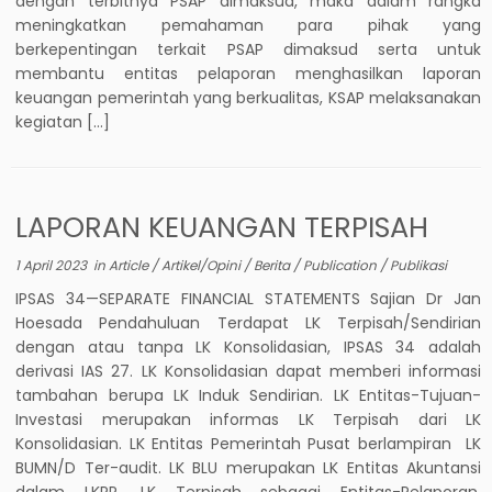
dengan terbitnya PSAP dimaksud, maka dalam rangka
meningkatkan pemahaman para pihak yang
berkepentingan terkait PSAP dimaksud serta untuk
membantu entitas pelaporan menghasilkan laporan
keuangan pemerintah yang berkualitas, KSAP melaksanakan
kegiatan […]
LAPORAN KEUANGAN TERPISAH
1 April 2023
in
Article
/
Artikel/Opini
/
Berita
/
Publication
/
Publikasi
IPSAS 34—SEPARATE FINANCIAL STATEMENTS Sajian Dr Jan
Hoesada Pendahuluan Terdapat LK Terpisah/Sendirian
dengan atau tanpa LK Konsolidasian, IPSAS 34 adalah
derivasi IAS 27. LK Konsolidasian dapat memberi informasi
tambahan berupa LK Induk Sendirian. LK Entitas-Tujuan-
Investasi merupakan informas LK Terpisah dari LK
Konsolidasian. LK Entitas Pemerintah Pusat berlampiran LK
BUMN/D Ter-audit. LK BLU merupakan LK Entitas Akuntansi
dalam LKPP, LK Terpisah sebagai Entitas-Pelaporan.