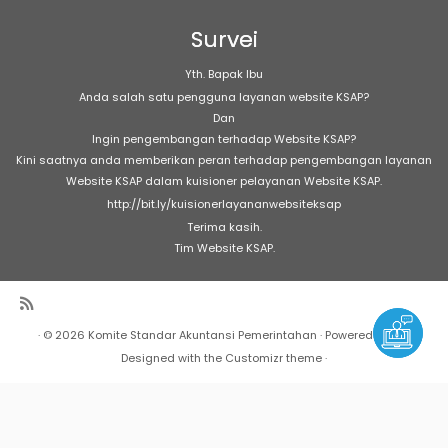
Survei
Yth. Bapak Ibu
Anda salah satu pengguna layanan website KSAP?
Dan
Ingin pengembangan terhadap Website KSAP?
Kini saatnya anda memberikan peran terhadap pengembangan layanan
Website KSAP dalam kuisioner pelayanan Website KSAP.
http://bit.ly/kuisionerlayananwebsiteksap
Terima kasih.
Tim Website KSAP.
·
© 2026
Komite Standar Akuntansi Pemerintahan
·
Powered by
·
Designed with the
Customizr theme
·
Warning
: Undefined array key "Marquee" in
/home/h17189/public_html/sap/wp-