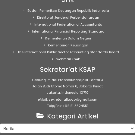
Badan Pemeriksa Keuangan Republik Indonesia
Direktorat Jenderal Perbendaharaan
International Federation of Accountants
International Financial Reporting Standard
Kementerian Dalam Negeri
Kementerian Keuangan
The International Public Sector Accounting Standards Board
webmail KSAP
Sekretariat KSAP
Gedung Prijadi Praptosuhardjo III, Lantai 3
Jalan Budi Utomo Nomor 6, Jakarta Pusat
Jakarta, Indonesia 10710
eMail: sekretariatksap@gmail.com
Telp/Fax: +62 21 3524551
Kategori Artikel
Kategori
Artikel