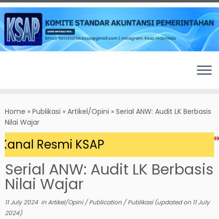
Skip
to
Home
»
Publikasi
»
Artikel/Opini
»
Serial ANW: Audit LK Berbasis
content
Nilai Wajar
anal Resmi KSAP
Serial ANW: Audit LK Berbasis
Nilai Wajar
11 July 2024
in
Artikel/Opini
/
Publication
/
Publikasi
(updated on
11 July
2024
)