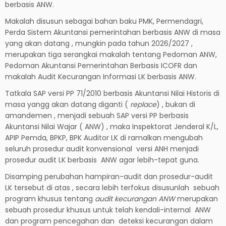
berbasis ANW.
Makalah disusun sebagai bahan baku PMK, Permendagri,
Perda Sistem Akuntansi pemerintahan berbasis ANW di masa
yang akan datang , mungkin pada tahun 2026/2027 ,
merupakan tiga serangkai makalah tentang Pedoman ANW,
Pedoman Akuntansi Pemerintahan Berbasis ICOFR dan
makalah Audit Kecurangan Informasi LK berbasis ANW.
Tatkala SAP versi PP 71/2010 berbasis Akuntansi Nilai Historis di
masa yangg akan datang diganti (
replace
) , bukan di
amandemen , menjadi sebuah SAP versi PP berbasis
Akuntansi Nilai Wajar ( ANW) , maka Inspektorat Jenderal K/L,
APIP Pemda, BPKP, BPK Auditor LK di ramalkan mengubah
seluruh prosedur audit konvensional versi ANH menjadi
prosedur audit LK berbasis ANW agar lebih-tepat guna.
Disamping perubahan hampiran-audit dan prosedur-audit
LK tersebut di atas , secara lebih terfokus disusunlah sebuah
program khusus tentang
audit kecurangan ANW
merupakan
sebuah prosedur khusus untuk telah kendali-internal ANW
dan program pencegahan dan deteksi kecurangan dalam