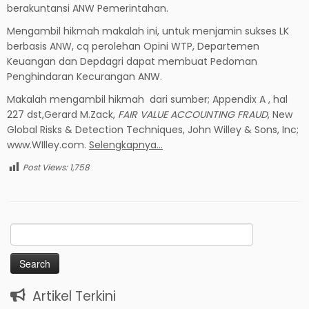
berakuntansi ANW Pemerintahan.
Mengambil hikmah makalah ini, untuk menjamin sukses LK
berbasis ANW, cq perolehan Opini WTP, Departemen
Keuangan dan Depdagri dapat membuat Pedoman
Penghindaran Kecurangan ANW.
Makalah mengambil hikmah dari sumber; Appendix A , hal
227 dst,Gerard M.Zack,
FAIR VALUE ACCOUNTING FRAUD
, New
Global Risks & Detection Techniques, John Willey & Sons, Inc;
www.WIlley.com.
Selengkapnya…
Post Views:
1,758
Search
for:
Artikel Terkini