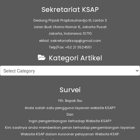
Sekretariat KSAP
Gedung Prijadi Praptosuhardjo III, Lantai 3
Jalan Budi Utomo Nomor 6, Jakarta Pusat
Jakarta, Indonesia 10710
eMail: sekretariatksap@gmail.com
Telp/Fax: +62 21 3524551
Kategori Artikel
Kategori
Artikel
Survei
Yth. Bapak Ibu
Anda salah satu pengguna layanan website KSAP?
Dan
Ingin pengembangan terhadap Website KSAP?
Kini saatnya anda memberikan peran terhadap pengembangan layanan
Website KSAP dalam kuisioner pelayanan Website KSAP.