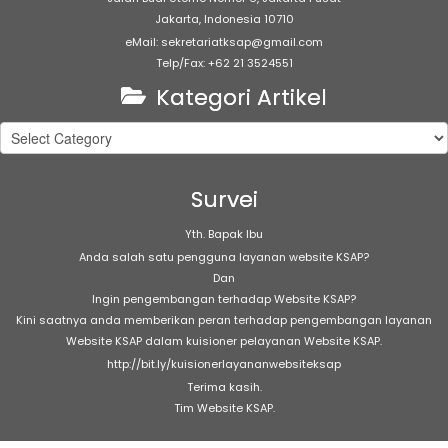
Jakarta, Indonesia 10710
eMail: sekretariatksap@gmail.com
Telp/Fax: +62 21 3524551
Kategori Artikel
Kategori
Artikel
Survei
Yth. Bapak Ibu
Anda salah satu pengguna layanan website KSAP?
Dan
Ingin pengembangan terhadap Website KSAP?
Kini saatnya anda memberikan peran terhadap pengembangan layanan
Website KSAP dalam kuisioner pelayanan Website KSAP.
http://bit.ly/kuisionerlayananwebsiteksap
Terima kasih.
Tim Website KSAP.