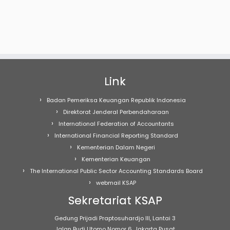
Link
Badan Pemeriksa Keuangan Republik Indonesia
Direktorat Jenderal Perbendaharaan
International Federation of Accountants
International Financial Reporting Standard
Kementerian Dalam Negeri
Kementerian Keuangan
The International Public Sector Accounting Standards Board
webmail KSAP
Sekretariat KSAP
Gedung Prijadi Praptosuhardjo III, Lantai 3
Jalan Budi Utomo Nomor 6, Jakarta Pusat