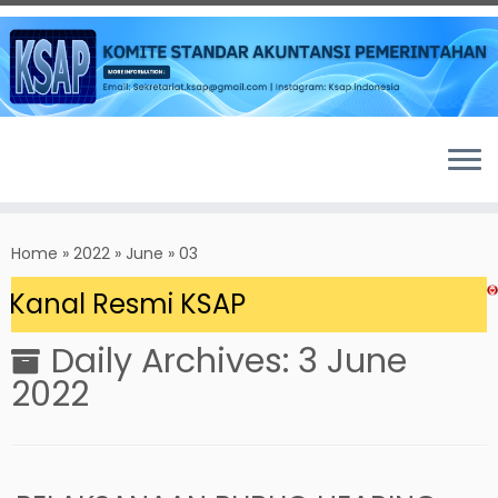
Skip
to
Home
»
2022
»
June
»
03
content
Kanal Resmi KSAP
Daily Archives:
3 June
2022