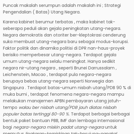
Puncak makalah serumpun adalah makalah ini ; Strategi
Pengendalian ( Batas) Utang Negara.
Karena kabinet berumur terbatas , maka kabinet tak-
seberapa peduli akan gejala peningkatan utang-negara.
Negara demokratis dan otoriter ber-kleptokrasi cenderung
suka membuat utang-negara baru sebagai modus-korupsi.
Faktor politik dan dinamika politisi di DPR nan-haus-proyek
berisiko memperbesar utang-negara. Terdapat gejala
umum utang-negara selalu meningkat. Hanya sedikit
negara nir-utang negara , seperti Brunei Darrussalam ,
Leichenstein, Macao , terdapat pula negara-negara
berupaya bebas utang-negara seperti Norwegia dan
Singapura . Terdapat batas-umum nisbah utang/PDB 90 % di
muka bumi , terdapat fenomena negara-negara mampu
melakukan manajemen APBN pembayaran utang jatuh-
tempo
walau ber nisbah utang/PDB jauh diatas nisbah
populer batas tertinggi 80-90 %
. Terdapat berbagai berbagai
bentuk paket bantuan PBB, IMF dan lembaga internasional
bagi
negara-negara miskin padat utang-negara
untuk
memutus
lingkaran-kemiskinan tak-berujung-pangkal