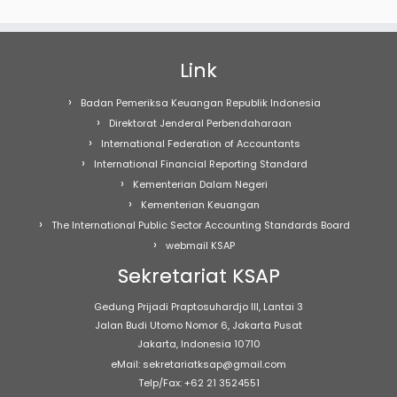
Link
Badan Pemeriksa Keuangan Republik Indonesia
Direktorat Jenderal Perbendaharaan
International Federation of Accountants
International Financial Reporting Standard
Kementerian Dalam Negeri
Kementerian Keuangan
The International Public Sector Accounting Standards Board
webmail KSAP
Sekretariat KSAP
Gedung Prijadi Praptosuhardjo III, Lantai 3
Jalan Budi Utomo Nomor 6, Jakarta Pusat
Jakarta, Indonesia 10710
eMail: sekretariatksap@gmail.com
Telp/Fax: +62 21 3524551