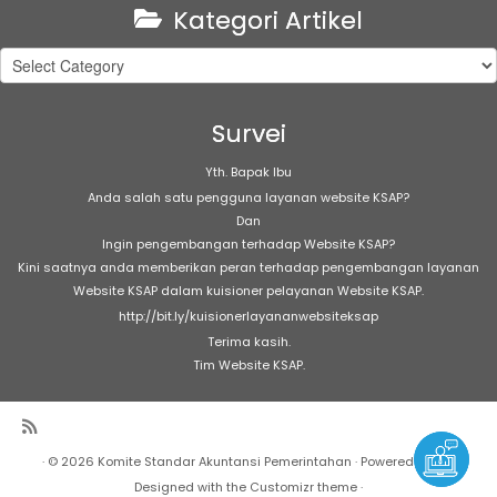
Kategori Artikel
Kategori
Artikel
Survei
Yth. Bapak Ibu
Anda salah satu pengguna layanan website KSAP?
Dan
Ingin pengembangan terhadap Website KSAP?
Kini saatnya anda memberikan peran terhadap pengembangan layanan
Website KSAP dalam kuisioner pelayanan Website KSAP.
http://bit.ly/kuisionerlayananwebsiteksap
Terima kasih.
Tim Website KSAP.
·
© 2026
Komite Standar Akuntansi Pemerintahan
·
Powered by
·
Designed with the
Customizr theme
·