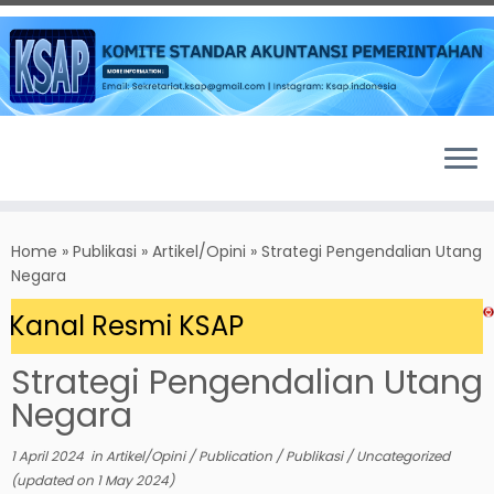
Skip
to
Home
»
Publikasi
»
Artikel/Opini
»
Strategi Pengendalian Utang
content
Negara
Kanal Resmi KSAP
Strategi Pengendalian Utang
Negara
1 April 2024
in
Artikel/Opini
/
Publication
/
Publikasi
/
Uncategorized
(updated on
1 May 2024
)