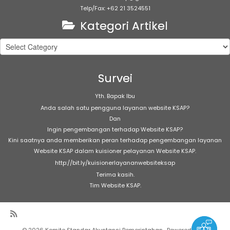
Telp/Fax: +62 21 3524551
Kategori Artikel
Kategori
Artikel
Survei
Yth. Bapak Ibu
Anda salah satu pengguna layanan website KSAP?
Dan
Ingin pengembangan terhadap Website KSAP?
Kini saatnya anda memberikan peran terhadap pengembangan layanan
Website KSAP dalam kuisioner pelayanan Website KSAP.
http://bit.ly/kuisionerlayananwebsiteksap
Terima kasih.
Tim Website KSAP.