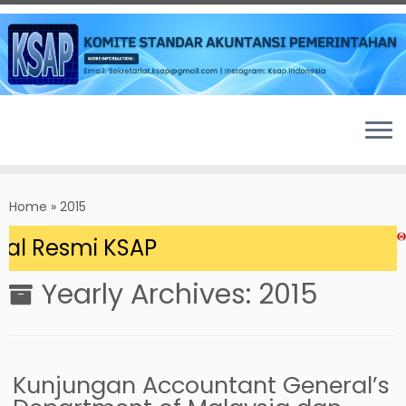
Skip
to
Home
»
2015
content
l Resmi KSAP
Yearly Archives:
2015
Kunjungan Accountant General’s