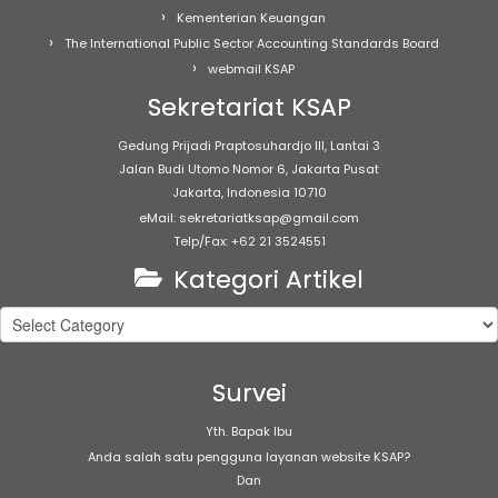
Kementerian Keuangan
The International Public Sector Accounting Standards Board
webmail KSAP
Sekretariat KSAP
Gedung Prijadi Praptosuhardjo III, Lantai 3
Jalan Budi Utomo Nomor 6, Jakarta Pusat
Jakarta, Indonesia 10710
eMail: sekretariatksap@gmail.com
Telp/Fax: +62 21 3524551
Kategori Artikel
Kategori
Artikel
Survei
Yth. Bapak Ibu
Anda salah satu pengguna layanan website KSAP?
Dan