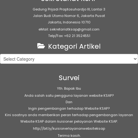
Gedung Prijadi Praptosuhardjo III, Lantai 3
Jalan Budi Utomo Nomor 6, Jakarta Pusat
Jakarta, Indonesia 10710
eMail: sekretariatksap@gmail.com
Telp/Fax: +62 21 3524551
Kategori Artikel
Kategori
Artikel
Survei
Yth. Bapak Ibu
Anda salah satu pengguna layanan website KSAP?
Dan
Ingin pengembangan terhadap Website KSAP?
Kini saatnya anda memberikan peran terhadap pengembangan layanan
Website KSAP dalam kuisioner pelayanan Website KSAP.
http://bit.ly/kuisionerlayananwebsiteksap
Terima kasih.