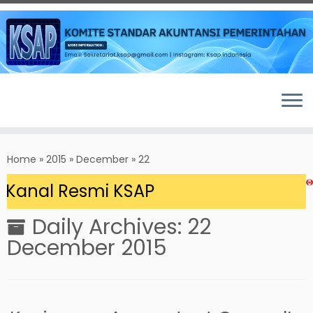
Skip
to
Home
»
2015
»
December
»
22
content
Kanal Resmi KSAP
Daily Archives:
22
December 2015