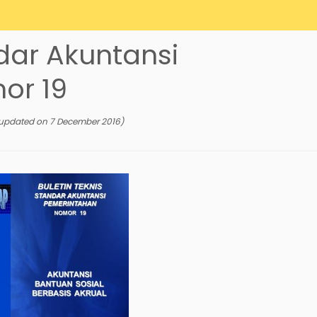
ndar Akuntansi
or 19
updated on
7 December 2016
)