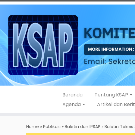
Beranda
Tentang KSAP
Agenda
Artikel dan Beri
Skip
to
Home
»
Publikasi
»
Buletin dan IPSAP
»
Buletin Tekni
content