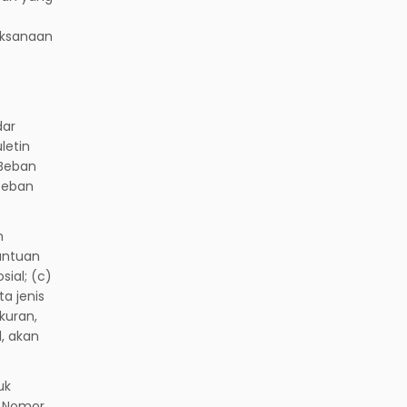
aksanaan
dar
letin
 Beban
Beban
n
antuan
sial; (c)
a jenis
kuran,
, akan
uk
s Nomor