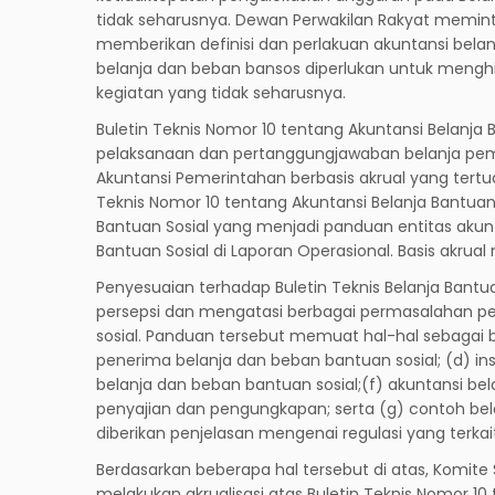
tidak seharusnya. Dewan Perwakilan Rakyat memi
memberikan definisi dan perlakuan akuntansi belan
belanja dan beban bansos diperlukan untuk mengh
kegiatan yang tidak seharusnya.
Buletin Teknis Nomor 10 tentang Akuntansi Belanj
pelaksanaan dan pertanggungjawaban belanja pemer
Akuntansi Pemerintahan berbasis akrual yang tert
Teknis Nomor 10 tentang Akuntansi Belanja Bantuan 
Bantuan Sosial yang menjadi panduan entitas aku
Bantuan Sosial di Laporan Operasional. Basis akru
Penyesuaian terhadap Buletin Teknis Belanja Bant
persepsi dan mengatasi berbagai permasalahan p
sosial. Panduan tersebut memuat hal-hal sebagai ber
penerima belanja dan beban bantuan sosial; (d) ins
belanja dan beban bantuan sosial;(f) akuntansi be
penyajian dan pengungkapan; serta (g) contoh bela
diberikan penjelasan mengenai regulasi yang terkai
Berdasarkan beberapa hal tersebut di atas, Komi
melakukan akrualisasi atas Buletin Teknis Nomor 10