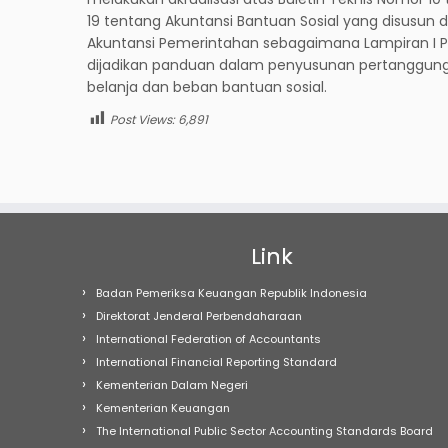
19 tentang Akuntansi Bantuan Sosial yang disusu
Akuntansi Pemerintahan sebagaimana Lampiran I PP 
dijadikan panduan dalam penyusunan pertanggungj
belanja dan beban bantuan sosial.
Post Views:
6,891
Link
Badan Pemeriksa Keuangan Republik Indonesia
Direktorat Jenderal Perbendaharaan
International Federation of Accountants
International Financial Reporting Standard
Kementerian Dalam Negeri
Kementerian Keuangan
The International Public Sector Accounting Standards Board