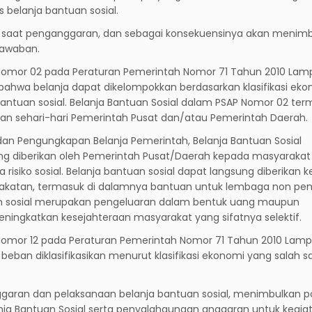
 belanja bantuan sosial.
ada saat penganggaran, dan sebagai konsekuensinya akan menim
jawaban.
Nomor 02 pada Peraturan Pemerintah Nomor 71 Tahun 2010 Lamp
ahwa belanja dapat dikelompokkan berdasarkan klasifikasi eko
a bantuan sosial. Belanja Bantuan Sosial dalam PSAP Nomor 02 te
tan sehari-hari Pemerintah Pusat dan/atau Pemerintah Daerah.
dan Pengungkapan Belanja Pemerintah, Belanja Bantuan Sosial
yang diberikan oleh Pemerintah Pusat/Daerah kepada masyaraka
risiko sosial. Belanja bantuan sosial dapat langsung diberikan 
katan, termasuk di dalamnya bantuan untuk lembaga non pe
n sosial merupakan pengeluaran dalam bentuk uang maupun
ingkatkan kesejahteraan masyarakat yang sifatnya selektif.
omor 12 pada Peraturan Pemerintah Nomor 71 Tahun 2010 Lampi
ban diklasifikasikan menurut klasifikasi ekonomi yang salah s
garan dan pelaksanaan belanja bantuan sosial, menimbulkan p
nja Bantuan Sosial serta penyalahgunaan anggaran untuk kegia