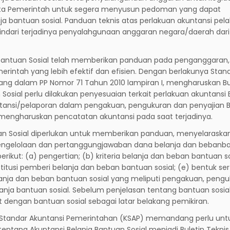
nta Pemerintah untuk segera menyusun pedoman yang dapat
ja bantuan sosial. Panduan teknis atas perlakuan akuntansi pel
indari terjadinya penyalahgunaan anggaran negara/daerah dari
a Bantuan Sosial telah memberikan panduan pada penganggaran,
intah yang lebih efektif dan efisien. Dengan berlakunya Stan
uang dalam PP Nomor 71 Tahun 2010 lampiran I, mengharuskan Bu
Sosial perlu dilakukan penyesuaian terkait perlakuan akuntansi
ntansi/pelaporan dalam pengakuan, pengukuran dan penyajian 
al mengharuskan pencatatan akuntansi pada saat terjadinya.
uan Sosial diperlukan untuk memberikan panduan, menyelaraska
engelolaan dan pertanggungjawaban dana belanja dan bebanb
ikut: (a) pengertian; (b) kriteria belanja dan beban bantuan so
titusi pemberi belanja dan beban bantuan sosial; (e) bentuk sert
lanja dan beban bantuan sosial yang meliputi pengakuan, pengu
nja bantuan sosial. Sebelum penjelasan tentang bantuan sosial
t dengan bantuan sosial sebagai latar belakang pemikiran.
te Standar Akuntansi Pemerintahan (KSAP) memandang perlu unt
 tentang Akuntansi Belanja Bantuan Sosial menjadi Buletin Tekni