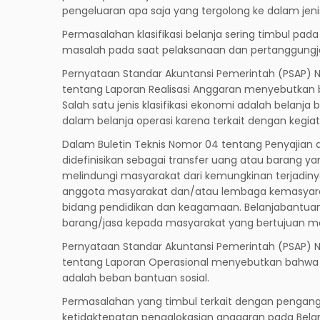
pengeluaran apa saja yang tergolong ke dalam jenis
Permasalahan klasifikasi belanja sering timbul p
masalah pada saat pelaksanaan dan pertanggung
Pernyataan Standar Akuntansi Pemerintah (PSAP) 
tentang Laporan Realisasi Anggaran menyebutkan b
Salah satu jenis klasifikasi ekonomi adalah belanj
dalam belanja operasi karena terkait dengan kegia
Dalam Buletin Teknis Nomor 04 tentang Penyajian 
didefinisikan sebagai transfer uang atau barang 
melindungi masyarakat dari kemungkinan terjadinya 
anggota masyarakat dan/atau lembaga kemasyara
bidang pendidikan dan keagamaan. Belanjabantua
barang/jasa kepada masyarakat yang bertujuan men
Pernyataan Standar Akuntansi Pemerintah (PSAP) N
tentang Laporan Operasional menyebutkan bahwa be
adalah beban bantuan sosial.
Permasalahan yang timbul terkait dengan pengang
ketidaktepatan pengalokasian anggaran pada Bela