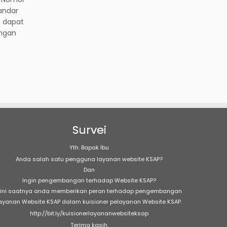
andar
n dapat
engan
Survei
Yth. Bapak Ibu
Anda salah satu pengguna layanan website KSAP?
Dan
Ingin pengembangan terhadap Website KSAP?
ini saatnya anda memberikan peran terhadap pengembangan
ayanan Website KSAP dalam kuisioner pelayanan Website KSAP.
http://bit.ly/kuisionerlayananwebsiteksap
Terima kasih.