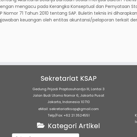
n dengan mengacu pada Kerangka Konseptual dan Pernyataan St
Nomor 71 Tahun 2010 tentang SAP. Buletin teknis ini diharapka
awaban keuangan oleh entitas akuntansi/pelaporan terkait d
Sekretariat KSAP
Gedung Prijadi Praptosuhardjo III, Lantai 3
Jalan Budi Utomo Nomor 6, Jakarta Pusat
Jakarta, Indonesia 10710
eMail: sekretariatksap@gmail.com
Telp/Fax: +62 21 3524551
K
l
Kategori Artikel
Kategori