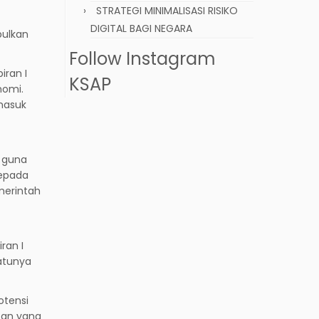
STRATEGI MINIMALISASI RISIKO
DIGITAL BAGI NEGARA
bulkan
Follow Instagram
iran I
KSAP
nomi.
rmasuk
t guna
kepada
merintah
ran I
atunya
otensi
tan yang