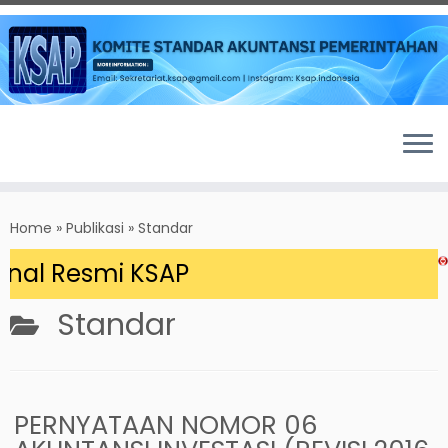
Skip
to
Home
»
Publikasi
»
Standar
content
nal Resmi KSAP
Standar
PERNYATAAN NOMOR 06