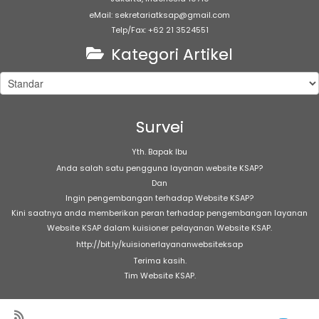
eMail: sekretariatksap@gmail.com
Telp/Fax: +62 21 3524551
Kategori Artikel
Kategori
Artikel
Survei
Yth. Bapak Ibu
Anda salah satu pengguna layanan website KSAP?
Dan
Ingin pengembangan terhadap Website KSAP?
Kini saatnya anda memberikan peran terhadap pengembangan layanan
Website KSAP dalam kuisioner pelayanan Website KSAP.
http://bit.ly/kuisionerlayananwebsiteksap
Terima kasih.
Tim Website KSAP.