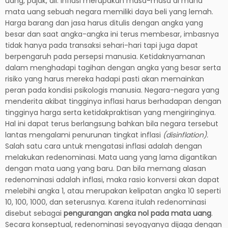
uang, pajak, dll. Inflasi merupakan masa-masa di mana
mata uang sebuah negara memiliki daya beli yang lemah.
Harga barang dan jasa harus ditulis dengan angka yang
besar dan saat angka-angka ini terus membesar, imbasnya
tidak hanya pada transaksi sehari-hari tapi juga dapat
berpengaruh pada persepsi manusia. Ketidaknyamanan
dalam menghadapi tagihan dengan angka yang besar serta
risiko yang harus mereka hadapi pasti akan memainkan
peran pada kondisi psikologis manusia. Negara-negara yang
menderita akibat tingginya inflasi harus berhadapan dengan
tingginya harga serta ketidakpraktisan yang mengiringinya.
Hal ini dapat terus berlangsung bahkan bila negara tersebut
lantas mengalami penurunan tingkat inflasi
(disinflation).
Salah satu cara untuk mengatasi inflasi adalah dengan
melakukan redenominasi. Mata uang yang lama digantikan
dengan mata uang yang baru. Dan bila memang alasan
redenominasi adalah inflasi, maka rasio konversi akan dapat
melebihi angka 1, atau merupakan kelipatan angka 10 seperti
10, 100, 1000, dan seterusnya. Karena itulah redenominasi
disebut sebagai
pengurangan angka nol pada mata uang
.
Secara konseptual, redenominasi seyogyanya dijaga dengan