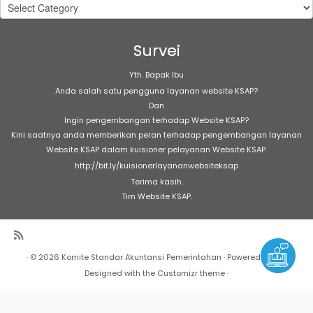
Kategori
Artikel
Survei
Yth. Bapak Ibu
Anda salah satu pengguna layanan website KSAP?
Dan
Ingin pengembangan terhadap Website KSAP?
Kini saatnya anda memberikan peran terhadap pengembangan layanan
Website KSAP dalam kuisioner pelayanan Website KSAP.
http://bit.ly/kuisionerlayananwebsiteksap
Terima kasih.
Tim Website KSAP.
·
© 2026
Komite Standar Akuntansi Pemerintahan
·
Powered by
·
Designed with the
Customizr theme
·