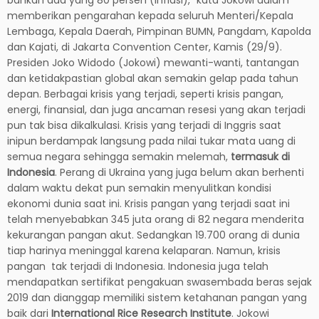
memberikan pengarahan kepada seluruh Menteri/Kepala
Lembaga, Kepala Daerah, Pimpinan BUMN, Pangdam, Kapolda
dan Kajati, di Jakarta Convention Center, Kamis (29/9).
Presiden Joko Widodo (Jokowi) mewanti-wanti, tantangan
dan ketidakpastian global akan semakin gelap pada tahun
depan. Berbagai krisis yang terjadi, seperti krisis pangan,
energi, finansial, dan juga ancaman resesi yang akan terjadi
pun tak bisa dikalkulasi. Krisis yang terjadi di Inggris saat
inipun berdampak langsung pada nilai tukar mata uang di
semua negara sehingga semakin melemah,
termasuk di
Indonesia
. Perang di Ukraina yang juga belum akan berhenti
dalam waktu dekat pun semakin menyulitkan kondisi
ekonomi dunia saat ini. Krisis pangan yang terjadi saat ini
telah menyebabkan 345 juta orang di 82 negara menderita
kekurangan pangan akut. Sedangkan 19.700 orang di dunia
tiap harinya meninggal karena kelaparan. Namun, krisis
pangan tak terjadi di Indonesia. Indonesia juga telah
mendapatkan sertifikat pengakuan swasembada beras sejak
2019 dan dianggap memiliki sistem ketahanan pangan yang
baik dari
International Rice Research Institute
. Jokowi