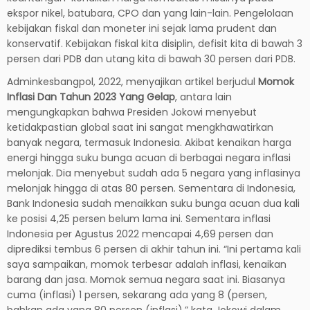
ekspor nikel, batubara, CPO dan yang lain-lain. Pengelolaan
kebijakan fiskal dan moneter ini sejak lama prudent dan
konservatif. Kebijakan fiskal kita disiplin, defisit kita di bawah 3
persen dari PDB dan utang kita di bawah 30 persen dari PDB.
Adminkesbangpol, 2022, menyajikan artikel berjudul
Momok
Inflasi Dan Tahun 2023 Yang Gelap
, antara lain
mengungkapkan bahwa Presiden Jokowi menyebut
ketidakpastian global saat ini sangat mengkhawatirkan
banyak negara, termasuk Indonesia. Akibat kenaikan harga
energi hingga suku bunga acuan di berbagai negara inflasi
melonjak. Dia menyebut sudah ada 5 negara yang inflasinya
melonjak hingga di atas 80 persen. Sementara di Indonesia,
Bank Indonesia sudah menaikkan suku bunga acuan dua kali
ke posisi 4,25 persen belum lama ini. Sementara inflasi
Indonesia per Agustus 2022 mencapai 4,69 persen dan
diprediksi tembus 6 persen di akhir tahun ini. “Ini pertama kali
saya sampaikan, momok terbesar adalah inflasi, kenaikan
barang dan jasa. Momok semua negara saat ini. Biasanya
cuma (inflasi) 1 persen, sekarang ada yang 8 (persen,
bahkan ada yang 80 persen (inflasi),” kata Jokowi dalam