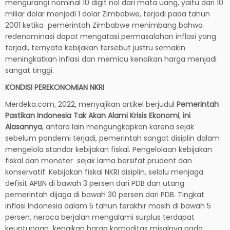
mengurangi nominal 10 digit nol dari mata uang, yaitu dari 10
miliar dolar menjadi 1 dolar Zimbabwe, terjadi pada tahun
2001 ketika pemerintah Zimbabwe menimbang bahwa
redenominasi dapat mengatasi permasalahan inflasi yang
terjadi, ternyata kebijakan tersebut justru semakin
meningkatkan inflasi dan memicu kenaikan harga menjadi
sangat tinggi.
KONDISI PEREKONOMIAN NKRI
Merdeka.com, 2022, menyajikan artikel berjudul
Pemerintah
Pastikan Indonesia Tak Akan Alami Krisis Ekonomi
,
ini
Alasannya
, antara lain mengungkapkan karena sejak
sebelum pandemi terjadi, pemerintah sangat disiplin dalam
mengelola standar kebijakan fiskal. Pengelolaan kebijakan
fiskal dan moneter sejak lama bersifat prudent dan
konservatif. Kebijakan fiskal NKRI disiplin, selalu menjaga
defisit APBN di bawah 3 persen dari PDB dan utang
pemerintah dijaga di bawah 30 persen dari PDB. Tingkat
inflasi Indonesia dalam 5 tahun terakhir masih di bawah 5
persen, neraca berjalan mengalami surplus terdapat
keuntungan kenaikan harga komoditas misalnya pada