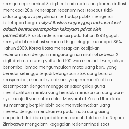
mengurangi nominal 3 digit nol dari mata uang karena inflasi
mencapai 28%. Penerapan redenominasi tesebut tidak
didukung upaya peyakinan terhadap publik mengenai
ketetapan harga,
rakyat Rusia menganggap redenominasi
adalah bentuk perampokan kekayaan privat oleh
pemerintah
. Praktik redenominasi pada tahun 1998 gagal ,
menyebabkan inflasi semakin tinggi hingga mencapai 86%.
Tahun 2009,
Korea Utara
menerapkan kebijakan
redenominasi dengan mengurangi nominal nol sebesar 2
digit dari mata uang yaitu dari 100 won menjadi 1 won, rakyat
berlomba-lomba mengumpulkan mata uang baru yang
beredar sehingga terjadi kelangkaan stok uang baru di
masyarakat, munculnya oknum yang memanfaatkan
kesempatan dengan menggelar pasar gelap guna
memfasilitasi mereka yang hendak menukarkan uang won-
nya menjadi yuan atau dolar. Masyarakat Korea Utara kala
itu memang berpikir lebih baik menyelamatkan uang
mereka dengan menukarnya pada mata uang asing
daripada tidak bisa dipakai karena sudah tak bernilai. Negara
Zimbabwe
mengalami kegagalan redenominasi saat