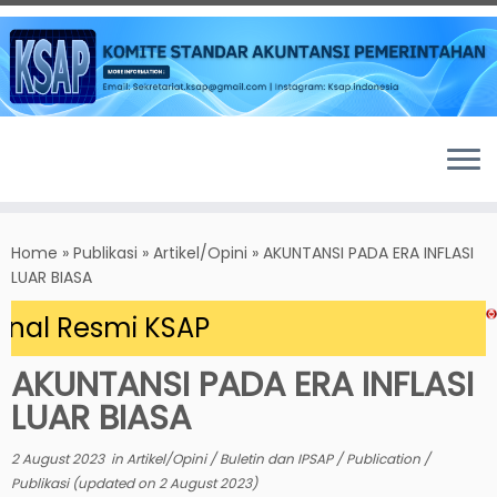
Skip
to
Home
»
Publikasi
»
Artikel/Opini
»
AKUNTANSI PADA ERA INFLASI
content
LUAR BIASA
al Resmi KSAP
AKUNTANSI PADA ERA
INFLASI
LUAR
BIASA
2 August 2023
in
Artikel/Opini
/
Buletin dan IPSAP
/
Publication
/
Publikasi
(updated on
2 August 2023
)