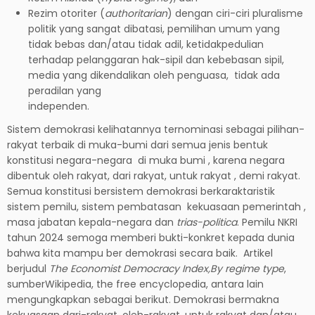
Rezim otoriter (
authoritarian
) dengan ciri-ciri pluralisme
politik yang sangat dibatasi, pemilihan umum yang
tidak bebas dan/atau tidak adil, ketidakpedulian
terhadap pelanggaran hak-sipil dan kebebasan sipil,
media yang dikendalikan oleh penguasa, tidak ada
peradilan yang
independen.
Sistem demokrasi kelihatannya ternominasi sebagai pilihan-
rakyat terbaik di muka-bumi dari semua jenis bentuk
konstitusi negara-negara di muka bumi , karena negara
dibentuk oleh rakyat, dari rakyat, untuk rakyat , demi rakyat.
Semua konstitusi bersistem demokrasi berkaraktaristik
sistem pemilu, sistem pembatasan kekuasaan pemerintah ,
masa jabatan kepala-negara dan
trias-politica
. Pemilu NKRI
tahun 2024 semoga memberi bukti-konkret kepada dunia
bahwa kita mampu ber demokrasi secara baik. Artikel
berjudul
The Economist Democracy Index,By regime type
,
sumberWikipedia, the free encyclopedia, antara lain
mengungkapkan sebagai berikut. Demokrasi bermakna
kekuasaan dari-rakyat, oleh-rakyat, untuk rakyat dan/atau