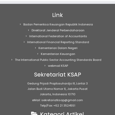
Link
Badan Pemeriksa Keuangan Republik Indonesia
Direktorat Jenderal Perbendaharaan
International Federation of Accountants
International Financial Reporting Standard
Kementerian Dalam Negeri
Kementerian Keuangan
The International Public Sector Accounting Standards Board
webmail KSAP
Sekretariat KSAP
Gedung Prijadi Praptosuhardjo III, Lantai 3
Jalan Budi Utomo Nomor 6, Jakarta Pusat
Jakarta, Indonesia 10710
eMail: sekretariatksap@gmail.com
Telp/Fax: +62 21 3524551
Kategori Artikel