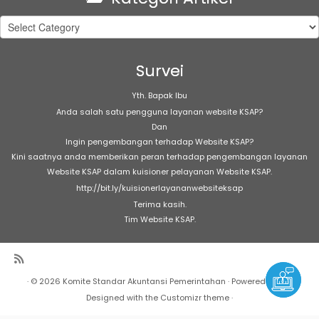
Kategori
Artikel
Survei
Yth. Bapak Ibu
Anda salah satu pengguna layanan website KSAP?
Dan
Ingin pengembangan terhadap Website KSAP?
Kini saatnya anda memberikan peran terhadap pengembangan layanan
Website KSAP dalam kuisioner pelayanan Website KSAP.
http://bit.ly/kuisionerlayananwebsiteksap
Terima kasih.
Tim Website KSAP.
·
© 2026
Komite Standar Akuntansi Pemerintahan
·
Powered by
·
Designed with the
Customizr theme
·