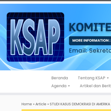
Beranda
Tentang KSAP
Agenda
Artikel dan Beri
Skip
to
Home
»
Article
»
STUDI KASUS DEMOKRASI DI AMERIKA 
content