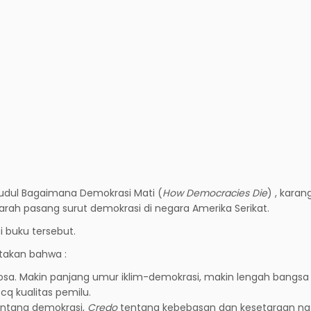
udul Bagaimana Demokrasi Mati (
How Democracies Die
) , karan
jarah pasang surut demokrasi di negara Amerika Serikat.
si buku tersebut.
takan bahwa :
sa. Makin panjang umur iklim-demokrasi, makin lengah bangsa 
q kualitas pemilu.
tentang demokrasi,
Credo
tentang kebebasan dan kesetaraan nas