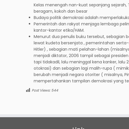
Kelas menengah nan-kuat sepanjang sejarah, T
beragam, kokoh dan besar
Budaya politik demokrasi adalah memperlakuka
Pemerintah dan rakyat menjaga lembaga pelindu
kantor-kantor etika/HAM.
Menurut dua penulis buku tersebut, sebagian 
lewat kudeta bersenjata , pemerintahan serta
Hitler) , sebagian mati pelahan-lahan (misaln
menjadi diktator, 2006 tampil sebagai presiden
tapi tidakadil, lalu meninggal kena kanker, lal
otokrasi) dan sebagian lagi malih-rupa ( mimi
berubah menjadi negara otoriter ( misalnya, P
mempertahankan tampilan demokrasi yang telah
Post Views:
544