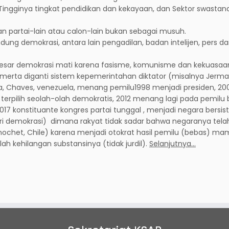
ingginya tingkat pendidikan dan kekayaan, dan Sektor swastan
n partai-lain atau calon-lain bukan sebagai musuh.
ng demokrasi, antara lain pengadilan, badan intelijen, pers d
besar demokrasi mati karena fasisme, komunisme dan kekuasaan
-merta diganti sistem kepemerintahan diktator (misalnya Jerma
ya, Chaves, venezuela, menang pemilu1998 menjadi presiden, 20
 terpilih seolah-olah demokratis, 2012 menang lagi pada pemilu
u 2017 konstituante kongres partai tunggal , menjadi negara bersi
kri demokrasi) dimana rakyat tidak sadar bahwa negaranya tela
inochet, Chile) karena menjadi otokrat hasil pemilu (bebas) m
 kehilangan substansinya (tidak jurdil).
Selanjutnya…