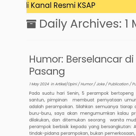
ng di Kanal Resmi KSAP
Daily Archives:
1
Humor: Berselancar d
Pasang
1 May 2024
in
Artikel/Opini
/
Humor
/
Joke
/
Publication
/
Pu
Pada suatu hari Senin, 5 perampok bertopen
santun, pimpinan membuat pernyataan umum
adalah perampokan. Silahkan semuanya tiarap di
buru-buru, saya akan mengumumkan kalau pros
dilakukan, dan ditemukan seorang wanita mud
perampok berbisik kepada yang bersangkutan: A
tindak-pidana perampokan, bukan pemerkosaan, 