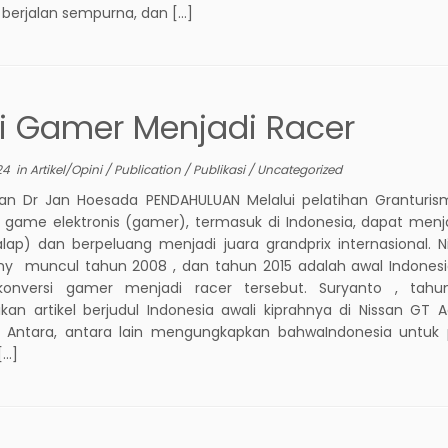
erjalan sempurna, dan […]
i Gamer Menjadi Racer
24
in
Artikel/Opini
/
Publication
/
Publikasi
/
Uncategorized
an Dr Jan Hoesada PENDAHULUAN Melalui pelatihan Granturis
game elektronis (gamer), termasuk di Indonesia, dapat menj
ap) dan berpeluang menjadi juara grandprix internasional. 
y muncul tahun 2008 , dan tahun 2015 adalah awal Indones
konversi gamer menjadi racer tersebut. Suryanto , tahu
kan artikel berjudul Indonesia awali kiprahnya di Nissan GT
 Antara, antara lain mengungkapkan bahwaIndonesia untuk
[…]