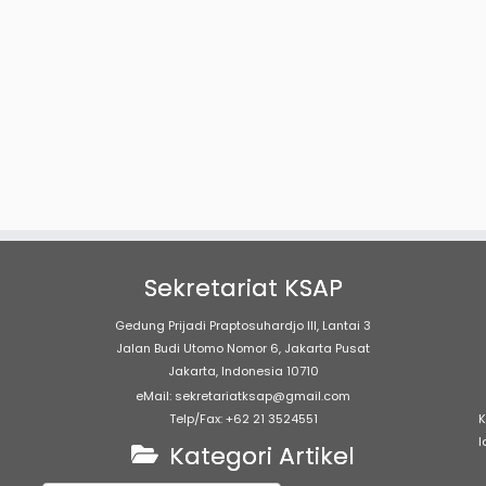
Sekretariat KSAP
Gedung Prijadi Praptosuhardjo III, Lantai 3
Jalan Budi Utomo Nomor 6, Jakarta Pusat
Jakarta, Indonesia 10710
eMail: sekretariatksap@gmail.com
Telp/Fax: +62 21 3524551
K
l
Kategori Artikel