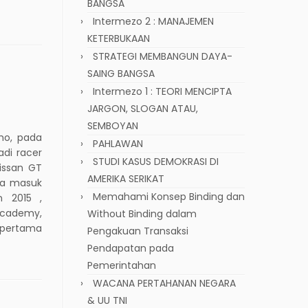
BANGSA
Intermezo 2 : MANAJEMEN
KETERBUKAAN
STRATEGI MEMBANGUN DAYA-
SAING BANGSA
Intermezo 1 : TEORI MENCIPTA
JARGON, SLOGAN ATAU,
SEMBOYAN
mo, pada
PAHLAWAN
adi racer
STUDI KASUS DEMOKRASI DI
Nissan GT
AMERIKA SERIKAT
ia masuk
Memahami Konsep Binding dan
n 2015 ,
 Academy,
Without Binding dalam
 pertama
Pengakuan Transaksi
Pendapatan pada
Pemerintahan
WACANA PERTAHANAN NEGARA
& UU TNI