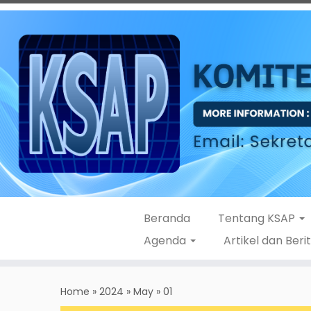
Beranda
Tentang KSAP
Agenda
Artikel dan Beri
Skip
to
Home
»
2024
»
May
»
01
content