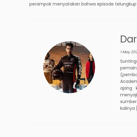
perampok menyatakan bahwa episode telungkup b
Dar
1 May 20
Sunting
pemain 
(pembal
Academ
ajang 
menyaji
sumber
kalinya 