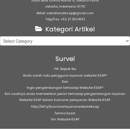
Jalan Budi Utomo Nomor 6, Jakarta Pusat
Jakarta, Indonesia 10710
eMail: sekretariatksap@gmail.com
Telp/Fax: +62 21 3524551
Kategori Artikel
Kategori
Artikel
Survei
Yth. Bapak Ibu
Anda salah satu pengguna layanan website KSAP?
Dan
Ingin pengembangan terhadap Website KSAP?
Kini saatnya anda memberikan peran terhadap pengembangan layanan
Website KSAP dalam kuisioner pelayanan Website KSAP.
http://bit.ly/kuisionerlayananwebsiteksap
Terima kasih.
Tim Website KSAP.