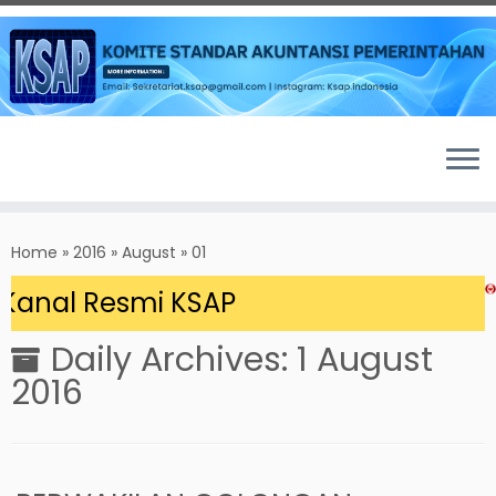
Skip
to
Home
»
2016
»
August
»
01
content
Kanal Resmi KSAP
Daily Archives:
1 August
2016