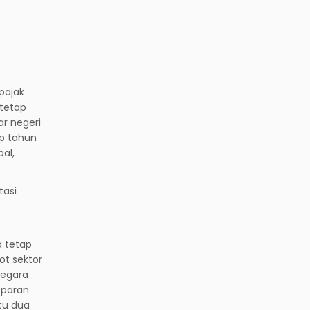
pajak
 tetap
ar negeri
p tahun
al,
tasi
a tetap
t sektor
negara
sparan
tu dua