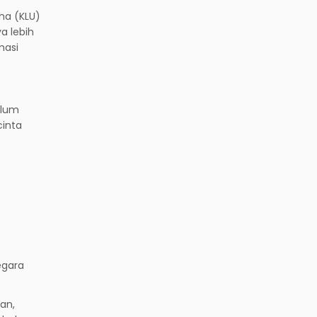
aha (KLU)
a lebih
masi
elum
cinta
egara
gan,