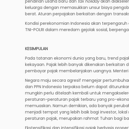
pendirian usaha baru dan
tax holiday
akan diaksele
keluarga dengan memasukkan unsur biaya pengobatan
berat. Aturan perpajakan berkaitan dengan transa
Kondisi perekonomian Indonesia akan terpengar
TNI-POLRI dalam meredam gejolak sosial, berpenga
KESIMPULAN
Pada tatanan ekonomi dunia yang baru, trend pajak
kekayaan. Pajak lebih banyak dikenakan berkaitan 
pembayar pajak membelanjakan uangnya. Menteri 
Negara maju secara agresif mengejar pertumbuhan 
dan PPN Indonesia terpaksa belum dapat diturunkan
mungkin perlu ditelaah kembali untuk mengakseler
peraturan-peraturan pajak terbaru yang pro-ekon
memuaskan. Namun demikian, ada banyak perubahan
menjadi tempat yang lebih baik bagi investor, lo
peraturan pajak, merupakan rahmat Tuhan bagi ban
Ekstensifikasi dan intensifikasi pajak berbasis pro