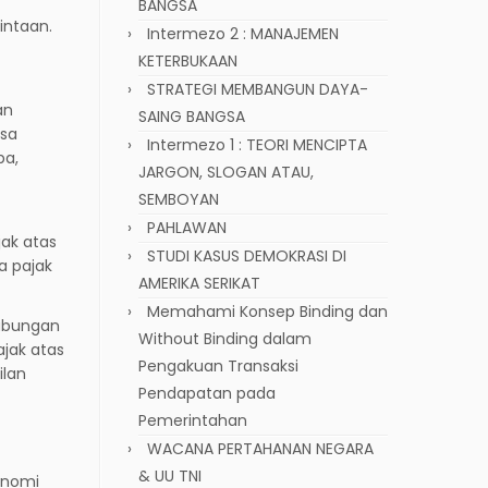
BANGSA
intaan.
Intermezo 2 : MANAJEMEN
KETERBUKAAN
STRATEGI MEMBANGUN DAYA-
an
SAING BANGSA
isa
Intermezo 1 : TEORI MENCIPTA
pa,
JARGON, SLOGAN ATAU,
SEMBOYAN
PAHLAWAN
ak atas
STUDI KASUS DEMOKRASI DI
a pajak
AMERIKA SERIKAT
Memahami Konsep Binding dan
tabungan
Without Binding dalam
ajak atas
Pengakuan Transaksi
ilan
Pendapatan pada
Pemerintahan
WACANA PERTAHANAN NEGARA
& UU TNI
onomi