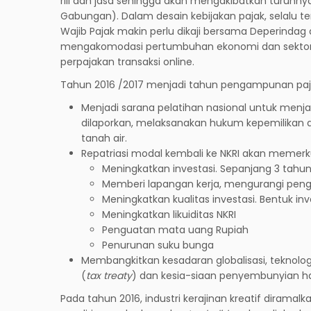
riil dan jasa sehingga akan mengakibatkan turunn
Gabungan). Dalam desain kebijakan pajak, selalu ter
Wajib Pajak makin perlu dikaji bersama Deperindag 
mengakomodasi pertumbuhan ekonomi dan sektor-se
perpajakan transaksi online.
Tahun 2016 /2017 menjadi tahun pengampunan pa
Menjadi sarana pelatihan nasional untuk menj
dilaporkan, melaksanakan hukum kepemilikan 
tanah air.
Repatriasi modal kembali ke NKRI akan memer
Meningkatkan investasi. Sepanjang 3 tahun
Memberi lapangan kerja, mengurangi pen
Meningkatkan kualitas investasi. Bentuk i
Meningkatkan likuiditas NKRI
Penguatan mata uang Rupiah
Penurunan suku bunga
Membangkitkan kesadaran globalisasi, teknologi
(
tax treaty
) dan kesia-siaan penyembunyian har
Pada tahun 2016, industri kerajinan kreatif diramal