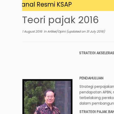
i Kanal Resmi KSAP
Teori pajak 2016
1 August 2016
in
Artikel/Opini
(updated on
31 July 2016
)
STRATEGI AKSELERAS
PENDAHULUAN
Strategi perpajak
pendapatan APBN, 
terbelakang pereko
dalam pembangunan
STRATEGI PAJAK B