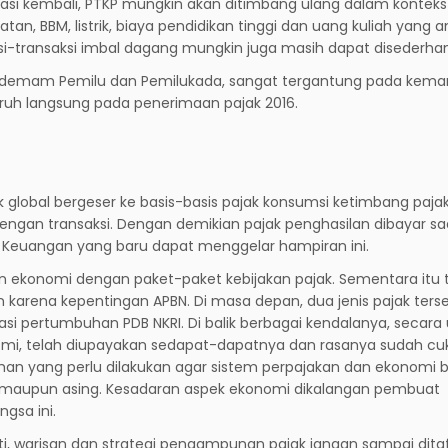
rasi kembali, PTKP mungkin akan ditimbang ulang dalam kontek
, BBM, listrik, biaya pendidikan tinggi dan uang kuliah yang 
ksi-transaksi imbal dagang mungkin juga masih dapat disederha
uh demam Pemilu dan Pemilukada, sangat tergantung pada ke
ruh langsung pada penerimaan pajak 2016.
 global bergeser ke basis-basis pajak konsumsi ketimbang paja
dengan transaksi. Dengan demikian pajak penghasilan dibayar sa
Keuangan yang baru dapat menggelar hampiran ini.
ekonomi dengan paket-paket kebijakan pajak. Sementara itu t
 karena kepentingan APBN. Di masa depan, dua jenis pajak ters
asi pertumbuhan PDB NKRI. Di balik berbagai kendalanya, seca
omi, telah diupayakan sedapat-dapatnya dan rasanya sudah cu
 yang perlu dilakukan agar sistem perpajakan dan ekonomi b
kal maupun asing. Kesadaran aspek ekonomi dikalangan pembuat
gsa ini.
perti, warisan dan strategi pengampunan pajak jangan sampai ditaf