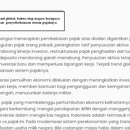
bangsa menerapkan pembebasan pajak atas dividen digantikan 
tan pajak orang pribadi, peningkatan tarif penyusutan aktiva
ong kinerja investor, restrukturisasi pajak penghasilan dari lu
eposito mendorong gairah menabung. Penyusutan aktiva teta
estasi baru dan memperluas lapangan kerja. Terjadi trend glob
anaan sistem pajaknya.
erasi pemulihan ekonomi dilakukan dengan meningkatkan inves
gan kerja, memberi bantuan bagi pengangguran dan keringanan
engah, menurunkan belanja militer.
kan pajak yang membelenggu pertumbuhan ekonomi kelihatanny
Negara berkembang: mengisi pendapatan APBN dengan menggenjo
rokrasi dalam mengisi kas negara. Indonesia adalah termasuk 
 vs pajak
ini. Pada modernisasi sistem perekonomian yang tran
-badan usaha milik negara. Bila cadangan migas habis dalam sa