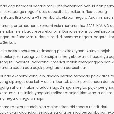
erman dan berbagai negara maju menyebabkan penurunan perm
suku bunga negatif atas deposito. Kenaikan inflasi Jepang
ntaan. Bila kondisi AS memburuk, ekspor negara Asia menurun.
enurun, pertumbuhan ekonomi Asia menurun. Isu SARS, HIV, AID d
menular membuat resesi ekonomi. Dunia selebihnya berharap b
an tarif Bea Masuk dan subsidi di pasaran negara-negara Ero
 Serikat.
er ke basis-konsumsi ketimbang pajak kekayaan. Artinya, pajak
embelanjakan uangnya. Konsep ini menyebabkan dihapusnya paj
orong re-investasi. Sekarang, Amerika malah menganggap bahw
 karena sudah ada pajak penghasilan perusahaan.
buhan ekonomi yang lain, adalah perang terhadap pajak atas 
si yang dipungut dua kali – dalam bentuk pajak perusahaan dan p
ang saham – akan ditelaah lagi. Dengan begitu, pajak penghas
konsumsi. Hal inilah yang kini terlihat menjadi kiat utama dalam
ng negara-negara maju.
gara makmur sudah bisa melepaskan diri secara relatif dari
 pajak akan digunakan sebagai sarana pemicu pertumbuhan ek