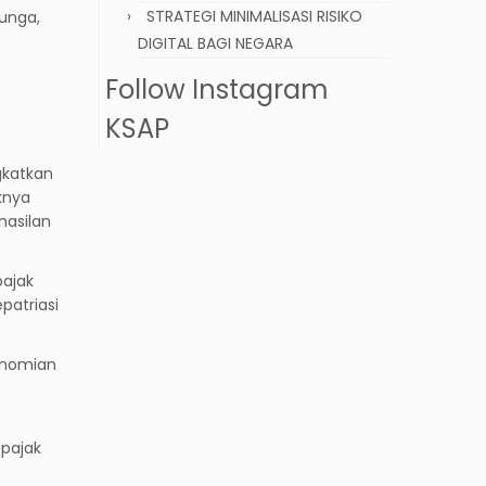
STRATEGI MINIMALISASI RISIKO
unga,
DIGITAL BAGI NEGARA
Follow Instagram
KSAP
gkatkan
knya
hasilan
pajak
patriasi
konomian
pajak