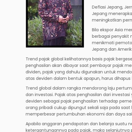
Deflasi Jepang, J
Jepang menerapkan 
meningkatkan permi
Bila ekspor Asia m
berbagai penyakit 
menikmati pemotong
Jepang dan Amerika
Trend pajak global kelihatannya basis pajak berges
penghasilan akan dibayar saat pembayar pajak m
dividen, pajak yang dahulu digunakan untuk mend
atas deviden dalam bentuk apapun, harus dihapus
Trend global dalam rangka mendorong laju pertum
dan investasi. Pajak atas penghasilan dari investa
deviden sebagai pajak penghasilan terhadap pemeg
orang pribadi cukup dipungut sekali saja pada saat 
memperbesar pertumbuhan ekonomi dan daya sai
Apabila anggaran pendapatan dan belanja suatu ne
ketergantungannya pada pajak, maka selanjutnya