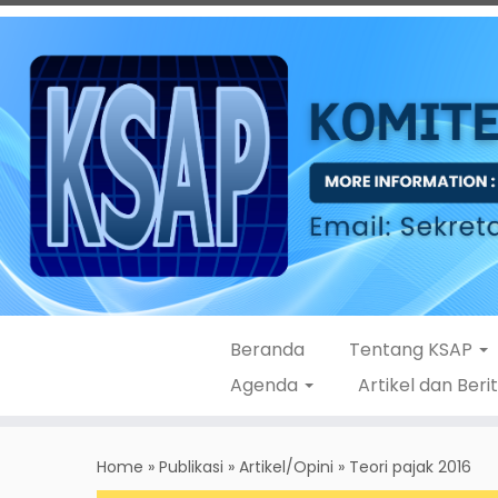
Beranda
Tentang KSAP
Agenda
Artikel dan Beri
Skip
to
Home
»
Publikasi
»
Artikel/Opini
»
Teori pajak 2016
content