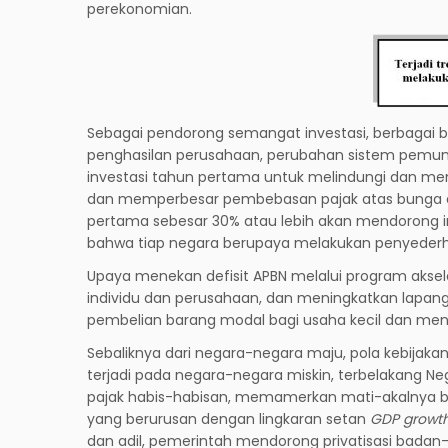
perekonomian.
Sebagai pendorong semangat investasi, berbagai 
penghasilan perusahaan, perubahan sistem pemungu
investasi tahun pertama untuk melindungi dan mendor
dan memperbesar pembebasan pajak atas bunga d
pertama sebesar 30% atau lebih akan mendorong inv
bahwa tiap negara berupaya melakukan penyederh
Upaya menekan defisit APBN melalui program aksel
individu dan perusahaan, dan meningkatkan lapan
pembelian barang modal bagi usaha kecil dan men
Sebaliknya dari negara-negara maju, pola kebija
terjadi pada negara-negara miskin, terbelakang 
pajak habis-habisan, memamerkan mati-akalnya bi
yang berurusan dengan lingkaran setan
GDP growth
dan adil, pemerintah mendorong privatisasi badan