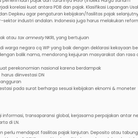
ya penerimaan pajak dan turunnya IHSG (Indeks Harga Saham
jadi korelasi kuat antara PDB dan pajak. Klasifikasi Lapangan Us
dan Depkeu agar pengaturan kebijakan/fasilitas pajak selanjutny
ktor industri andalan. Indonesia juga harus melakukan refor
jak atau
tax amnesty
NKRI, yang bertujuan
adi warga negara cq WP yang baik dengan deklarasi kekayaan b
dengan balik nama, mendorong kejujuran masyarakat dan rasa 
kuat perekonomian nasional karena berdampak
 harus diinvestasi DN
gangguran
nvestasi pada surat berharga sesuai kebijakan eknomi & moneter
 informasi, transaparansi global, kerjasama perpajakan antar n
ta di LN.
kan perlu mendapat fasilitas pajak lanjutan. Deposito atau tabun