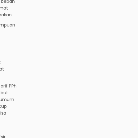
s beban
amat
nakan.
mampuan
k
at
arif PPh
ebut
ra umum
kup
isa
sir