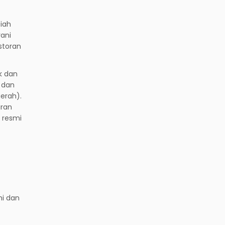
iah
ani
storan
k dan
 dan
erah).
aran
 resmi
ni dan