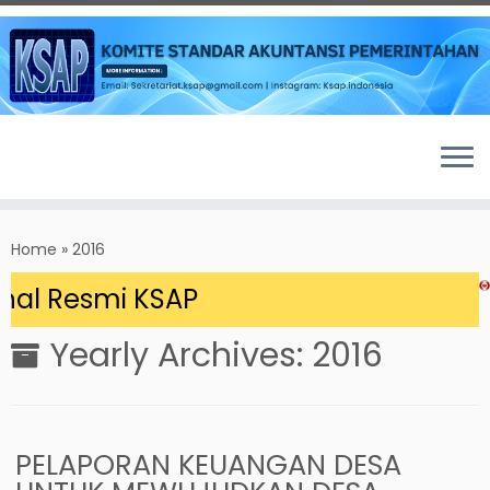
Skip
to
Home
»
2016
content
l Resmi KSAP
Yearly Archives:
2016
PELAPORAN KEUANGAN DESA