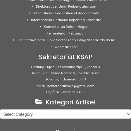
Direktorat Jenderal Perbendaharaan
International Federation of Accountants
International Financial Reporting Standard
Kementerian Dalam Negeri
Kementerian Keuangan
The International Public Sector Accounting Standards Board
webmail KSAP
Sekretariat KSAP
Gedung Prijadi Praptosuhardjo III, Lantai 3
Jalan Budi Utomo Nomor 6, Jakarta Pusat
Jakarta, Indonesia 10710
eMail: sekretariatksap@gmail.com
Telp/Fax: +62 21 3524551
Kategori Artikel
Kategori
Artikel