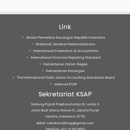
Link
Badan Pemeriksa Keuangan Republik Indonesia
Direktorat Jenderal Perbendaharaan
International Federation of Accountants
International Financial Reporting Standard
Kementerian Dalam Negeri
Kementerian Keuangan
The International Public Sector Accounting Standards Board
webmail KSAP
Sekretariat KSAP
Gedung Prijadi Praptosuhardjo III, Lantai 3
Jalan Budi Utomo Nomor 6, Jakarta Pusat
Jakarta, Indonesia 10710
eMail: sekretariatksap@gmail.com
Telp/Fax: +62 21 3524551