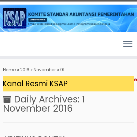
Skip
to
Home
»
2016
»
November
»
01
content
Kanal Resmi KSAP
Daily Archives:
1
November 2016