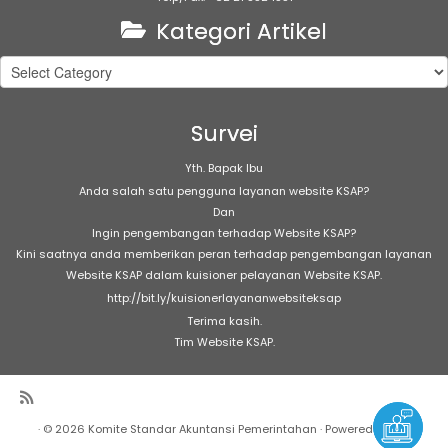
Kategori Artikel
Kategori
Artikel
Survei
Yth. Bapak Ibu
Anda salah satu pengguna layanan website KSAP?
Dan
Ingin pengembangan terhadap Website KSAP?
Kini saatnya anda memberikan peran terhadap pengembangan layanan
Website KSAP dalam kuisioner pelayanan Website KSAP.
http://bit.ly/kuisionerlayananwebsiteksap
Terima kasih.
Tim Website KSAP.
·
© 2026
Komite Standar Akuntansi Pemerintahan
·
Powered by
·