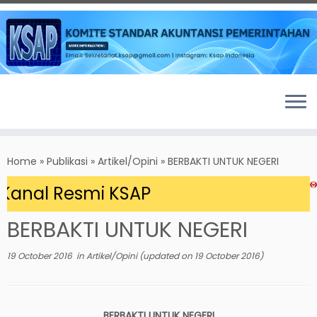
Skip
to
Home
»
Publikasi
»
Artikel/Opini
»
BERBAKTI UNTUK NEGERI
content
Kanal Resmi KSAP
BERBAKTI UNTUK NEGERI
19 October 2016
in
Artikel/Opini
(updated on
19 October 2016
)
BERBAKTI UNTUK NEGERI