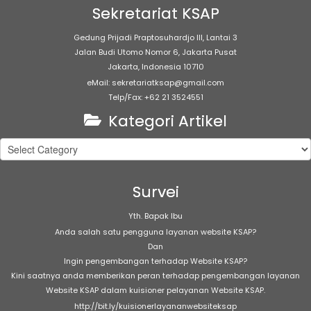
Sekretariat KSAP
Gedung Prijadi Praptosuhardjo III, Lantai 3
Jalan Budi Utomo Nomor 6, Jakarta Pusat
Jakarta, Indonesia 10710
eMail: sekretariatksap@gmail.com
Telp/Fax: +62 21 3524551
Kategori Artikel
Kategori
Artikel
Survei
Yth. Bapak Ibu
Anda salah satu pengguna layanan website KSAP?
Dan
Ingin pengembangan terhadap Website KSAP?
Kini saatnya anda memberikan peran terhadap pengembangan layanan
Website KSAP dalam kuisioner pelayanan Website KSAP.
http://bit.ly/kuisionerlayananwebsiteksap