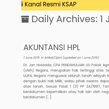
ang di Kanal Resmi KSAP
Daily Archives:
1
AKUNTANSI HPL
1 June 2015
in
Artikel/Opini
(updated on
1 June 2015
)
Dr. Jan Hoesada, CPA PENDAHULUAN UU Pokok Ag
(oleh) Negara, merupakan hak tertinggi atas ta
UUPA, Negara menguasai seluruh tanah wilayah 
dengan bukti Hak Milik, walau pihak swasta dapa
atas tanah. Sesuai Pasal 1 (3) PP 24/1997, T
berdokumen kepemilikan atau hak lain oleh neg
berdokumen […]