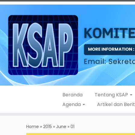
Beranda
Tentang KSAP
Agenda
Artikel dan Beri
Skip
to
Home
»
2015
»
June
»
01
content