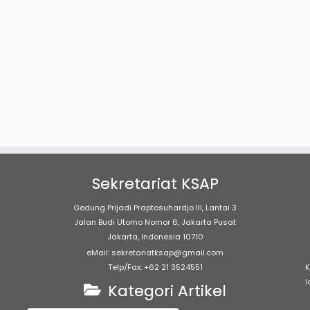
Sekretariat KSAP
Gedung Prijadi Praptosuhardjo III, Lantai 3
Jalan Budi Utomo Nomor 6, Jakarta Pusat
Jakarta, Indonesia 10710
eMail: sekretariatksap@gmail.com
Telp/Fax: +62 21 3524551
K
l
Kategori Artikel