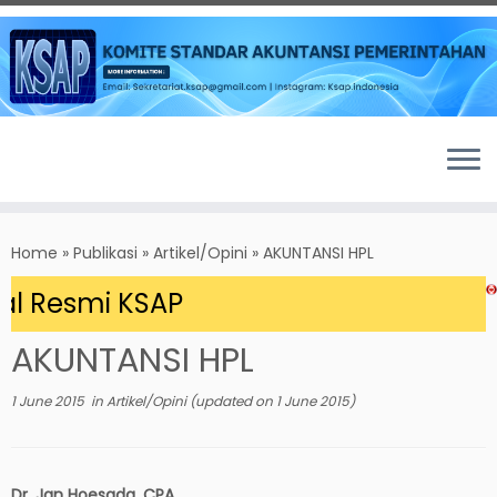
Skip
to
Home
»
Publikasi
»
Artikel/Opini
»
AKUNTANSI HPL
content
 Resmi KSAP
AKUNTANSI HPL
1 June 2015
in
Artikel/Opini
(updated on
1 June 2015
)
Dr. Jan Hoesada, CPA