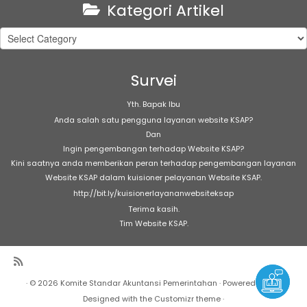
Kategori Artikel
Kategori
Artikel
Survei
Yth. Bapak Ibu
Anda salah satu pengguna layanan website KSAP?
Dan
Ingin pengembangan terhadap Website KSAP?
Kini saatnya anda memberikan peran terhadap pengembangan layanan
Website KSAP dalam kuisioner pelayanan Website KSAP.
http://bit.ly/kuisionerlayananwebsiteksap
Terima kasih.
Tim Website KSAP.
·
© 2026
Komite Standar Akuntansi Pemerintahan
·
Powered by
·
Designed with the
Customizr theme
·