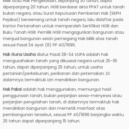
Milik atau Hak Pengelolaan, sepanjang 30 tahun, dapat
diperpanjang 20 tahun. HGB berdasar akta PPAT untuk tanah
bukan negara, atau Surat Keputusan Pemberian Hak (SKPH
Pejabat) berwenang untuk tanah negara, lalu didaftar pada
Kantor Pertanahan untuk memperoleh Sertifikat HGB dan
Buku Tanah HGB. Pemilik HGB mengagunkan bangunan atau
menjual bangunan seizin pemegang Hak Milik atas tanah
sesuai Pasal 34 ayat (8) PP 40/1996.
Hak Guna Usaha
diatur Pasal 28-34 UUPA adalah hak
mengusahakan tanah yang dikuasai negara untuk 25-35
tahun, dapat diperpanjang 25 tahun, untuk usaha
pertanian/perkebunan, perikanan dan peternakan. Di
dalamnya termaktub izin mendirikan bangunan.
Hak Pakai
adalah hak menggunakan, memungut hasil
penggunaan tanah, bukan perjanjian sewa-menyewa atau
perjanjian pengolahan tanah, di dalamnya termaktub hak
mendirikan bangunan dan memetik manfaat atas
pembangunan tersebut, sesuai PP 40/1996 berjangka waktu
25 tahun dapat diperpanjang 15 tahun.