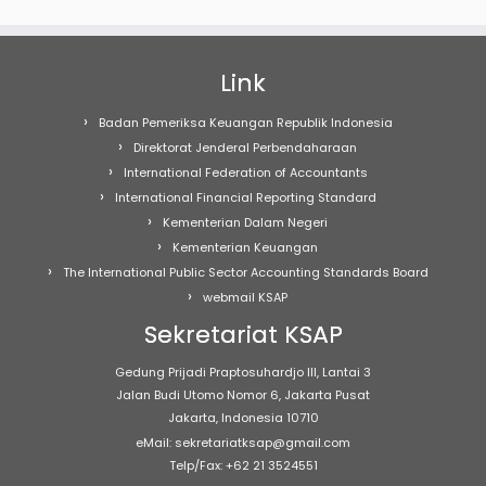
Link
Badan Pemeriksa Keuangan Republik Indonesia
Direktorat Jenderal Perbendaharaan
International Federation of Accountants
International Financial Reporting Standard
Kementerian Dalam Negeri
Kementerian Keuangan
The International Public Sector Accounting Standards Board
webmail KSAP
Sekretariat KSAP
Gedung Prijadi Praptosuhardjo III, Lantai 3
Jalan Budi Utomo Nomor 6, Jakarta Pusat
Jakarta, Indonesia 10710
eMail: sekretariatksap@gmail.com
Telp/Fax: +62 21 3524551