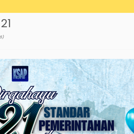
21
25
)