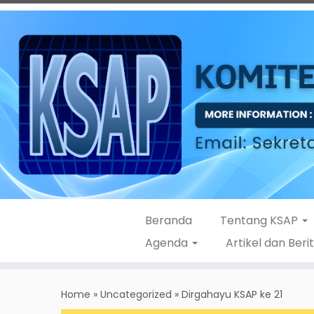
Beranda
Tentang KSAP
Agenda
Artikel dan Beri
Skip
to
Home
»
Uncategorized
»
Dirgahayu KSAP ke 21
content