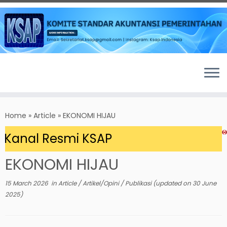
Skip
to
Home
»
Article
»
EKONOMI HIJAU
content
Kanal Resmi KSAP
EKONOMI HIJAU
15 March 2026
in
Article
/
Artikel/Opini
/
Publikasi
(updated on
30 June
2025
)