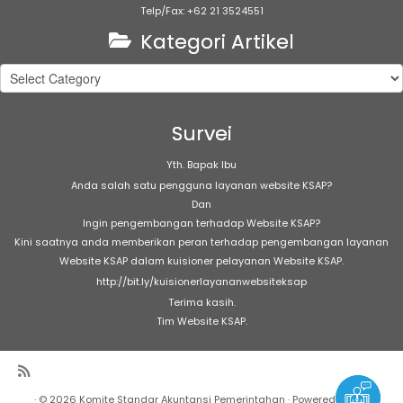
Telp/Fax: +62 21 3524551
Kategori Artikel
Kategori
Artikel
Survei
Yth. Bapak Ibu
Anda salah satu pengguna layanan website KSAP?
Dan
Ingin pengembangan terhadap Website KSAP?
Kini saatnya anda memberikan peran terhadap pengembangan layanan
Website KSAP dalam kuisioner pelayanan Website KSAP.
http://bit.ly/kuisionerlayananwebsiteksap
Terima kasih.
Tim Website KSAP.
·
© 2026
Komite Standar Akuntansi Pemerintahan
·
Powered by
·