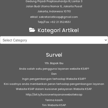
Gedung Prijadi Praptosuhardjo III, Lantai 3
Jalan Budi Utomo Nomor 6, Jakarta Pusat
Jakarta, Indonesia 10710
eMail: sekretariatksap@gmail.com
Telp/Fax: +62 21 3524551
Kategori Artikel
Kategori
Artikel
Survei
Yth. Bapak Ibu
Anda salah satu pengguna layanan website KSAP?
Dan
Ingin pengembangan terhadap Website KSAP?
Kini saatnya anda memberikan peran terhadap pengembangan layanan
Website KSAP dalam kuisioner pelayanan Website KSAP.
http://bit.ly/kuisionerlayananwebsiteksap
Terima kasih.
Tim Website KSAP.