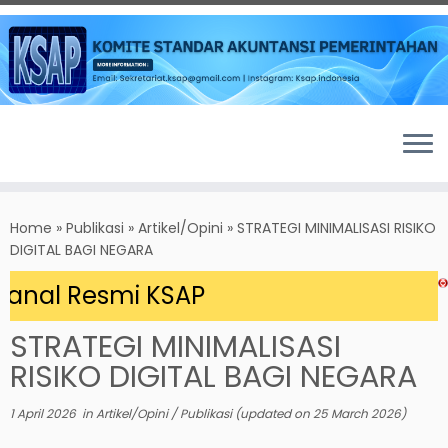
Skip
to
Home
»
Publikasi
»
Artikel/Opini
»
STRATEGI MINIMALISASI RISIKO
content
DIGITAL BAGI NEGARA
anal Resmi KSAP
STRATEGI MINIMALISASI
RISIKO DIGITAL BAGI NEGARA
1 April 2026
in
Artikel/Opini
/
Publikasi
(updated on
25 March 2026
)