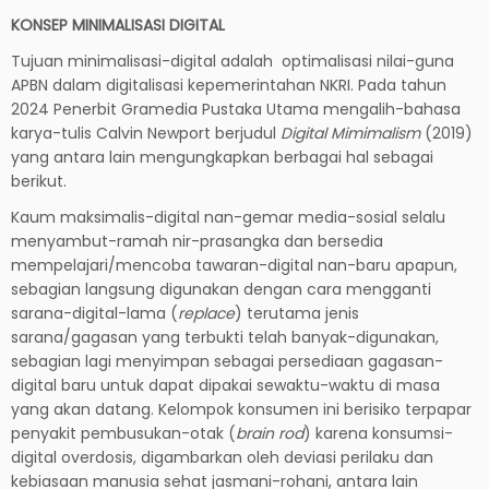
KONSEP MINIMALISASI DIGITAL
Tujuan minimalisasi-digital adalah optimalisasi nilai-guna
APBN dalam digitalisasi kepemerintahan NKRI. Pada tahun
2024 Penerbit Gramedia Pustaka Utama mengalih-bahasa
karya-tulis Calvin Newport berjudul
Digital Mimimalism
(2019)
yang antara lain mengungkapkan berbagai hal sebagai
berikut.
Kaum maksimalis-digital nan-gemar media-sosial selalu
menyambut-ramah nir-prasangka dan bersedia
mempelajari/mencoba tawaran-digital nan-baru apapun,
sebagian langsung digunakan dengan cara mengganti
sarana-digital-lama (
replace
) terutama jenis
sarana/gagasan yang terbukti telah banyak-digunakan,
sebagian lagi menyimpan sebagai persediaan gagasan-
digital baru untuk dapat dipakai sewaktu-waktu di masa
yang akan datang. Kelompok konsumen ini berisiko terpapar
penyakit pembusukan-otak (
brain rod
) karena konsumsi-
digital overdosis, digambarkan oleh deviasi perilaku dan
kebiasaan manusia sehat jasmani-rohani, antara lain