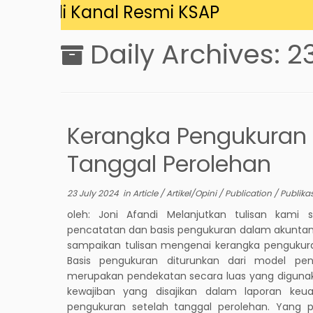
ang di Kanal Resmi KSAP
Daily Archives:
2
Kerangka Pengukuran 
Tanggal Perolehan
23 July 2024
in
Article
/
Artikel/Opini
/
Publication
/
Publika
oleh: Joni Afandi Melanjutkan tulisan kami
pencatatan dan basis pengukuran dalam akuntansi
sampaikan tulisan mengenai kerangka pengukura
Basis pengukuran diturunkan dari model pe
merupakan pendekatan secara luas yang diguna
kewajiban yang disajikan dalam laporan ke
pengukuran setelah tanggal perolehan. Yang 