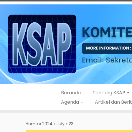
Beranda
Tentang KSAP
Agenda
Artikel dan Beri
Skip
to
Home
»
2024
»
July
»
23
content