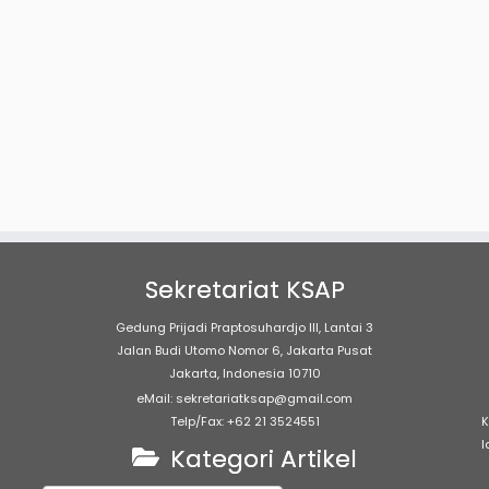
Sekretariat KSAP
Gedung Prijadi Praptosuhardjo III, Lantai 3
Jalan Budi Utomo Nomor 6, Jakarta Pusat
Jakarta, Indonesia 10710
eMail: sekretariatksap@gmail.com
Telp/Fax: +62 21 3524551
K
l
Kategori Artikel