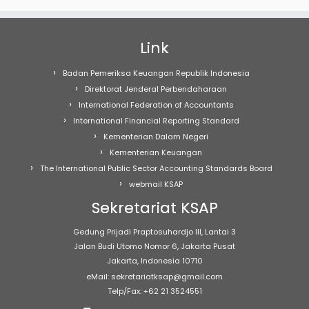
Link
Badan Pemeriksa Keuangan Republik Indonesia
Direktorat Jenderal Perbendaharaan
International Federation of Accountants
International Financial Reporting Standard
Kementerian Dalam Negeri
Kementerian Keuangan
The International Public Sector Accounting Standards Board
webmail KSAP
Sekretariat KSAP
Gedung Prijadi Praptosuhardjo III, Lantai 3
Jalan Budi Utomo Nomor 6, Jakarta Pusat
Jakarta, Indonesia 10710
eMail: sekretariatksap@gmail.com
Telp/Fax: +62 21 3524551