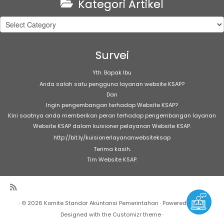
Kategori Artikel
Kategori
Artikel
Survei
Yth. Bapak Ibu
Anda salah satu pengguna layanan website KSAP?
Dan
Ingin pengembangan terhadap Website KSAP?
Kini saatnya anda memberikan peran terhadap pengembangan layanan
Website KSAP dalam kuisioner pelayanan Website KSAP.
http://bit.ly/kuisionerlayananwebsiteksap
Terima kasih.
Tim Website KSAP.
·
© 2026
Komite Standar Akuntansi Pemerintahan
·
Powered by
·
Designed with the
Customizr theme
·