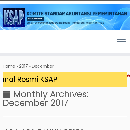
Skip
to
Home
»
2017
»
December
content
nal Resmi KSAP
Monthly Archives:
December 2017