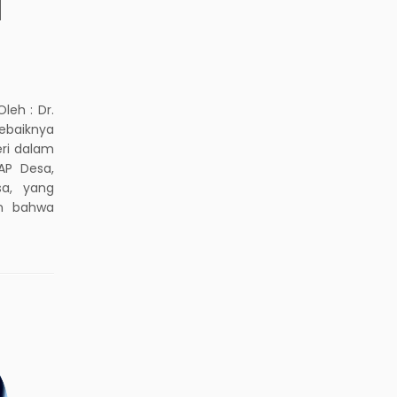
N
eh : Dr.
ebaiknya
ri dalam
AP Desa,
sa, yang
an bahwa