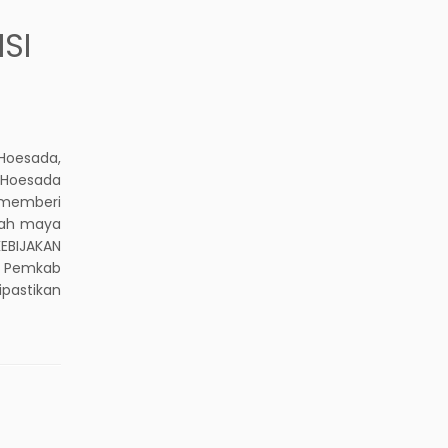
SI
Hoesada,
 Hoesada
 memberi
alah maya
EBIJAKAN
i Pemkab
ipastikan