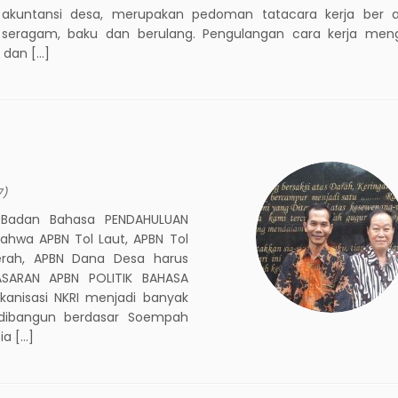
 akuntansi desa, merupakan pedoman tatacara kerja ber a
 seragam, baku dan berulang. Pengulangan cara kerja meng
i dan […]
7
)
 Badan Bahasa PENDAHULUAN
ahwa APBN Tol Laut, APBN Tol
erah, APBN Dana Desa harus
SARAN APBN POLITIK BAHASA
lkanisasi NKRI menjadi banyak
I dibangun berdasar Soempah
ia […]