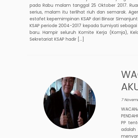
pada Rabu malam tanggal 25 Oktober 2017. Rua
serius, malam itu terlihat riuh dan semarak. A
estafet kepemimpinan KSAP dari Binsar Simanjunt
KSAP periode 2004-2017 kepada Sumiyati sebagai
baru. Hampir seluruh Komite Kerja (Komja), K
Sekretariat KSAP hadir […]
WA
AK
7 Novemb
WACANA
PENDAHU
PP ten
adalah
menyamb