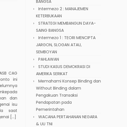
BANGSA
Intermezo 2 : MANAJEMEN
KETERBUKAAN
STRATEGI MEMBANGUN DAYA-
SAING BANGSA
Intermezo 1 : TEORI MENCIPTA
JARGON, SLOGAN ATAU,
SEMBOYAN
PAHLAWAN
STUDI KASUS DEMOKRASI DI
SASB CAG
AMERIKA SERIKAT
onto ini
Memahami Konsep Binding dan
elumnya
Without Binding dalam
ankepada
Pengakuan Transaksi
unan dan
Pendapatan pada
enai isu
Pemerintahan
ada saat
enai […]
WACANA PERTAHANAN NEGARA
& UU TNI