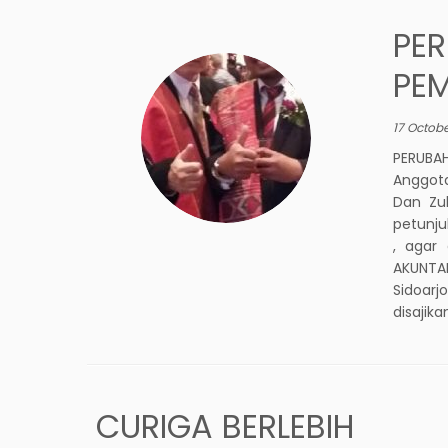
PE
PE
17 Octobe
PERUBA
Anggot
Dan Zu
petunju
, agar
AKUNTA
Sidoarjo
disajika
CURIGA BERLEBIH