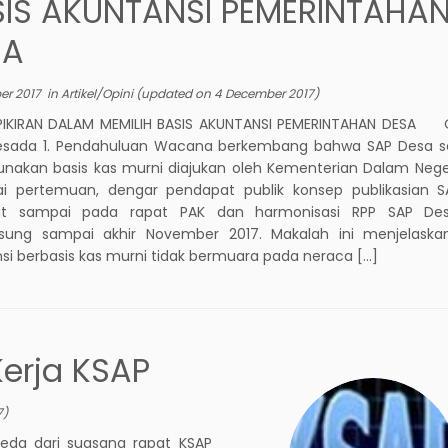
IS AKUNTANSI PEMERINTAHA
SA
er 2017
in
Artikel/Opini
(updated on
4 December 2017
)
IKIRAN DALAM MEMILIH BASIS AKUNTANSI PEMERINTAHAN DESA Ol
esada 1. Pendahuluan Wacana berkembang bahwa SAP Desa s
akan basis kas murni diajukan oleh Kementerian Dalam Nege
ai pertemuan, dengar pendapat publik konsep publikasian S
jut sampai pada rapat PAK dan harmonisasi RPP SAP De
gsung sampai akhir November 2017. Makalah ini menjelask
si berbasis kas murni tidak bermuara pada neraca […]
Kerja KSAP
7
)
beda dari suasana rapat KSAP