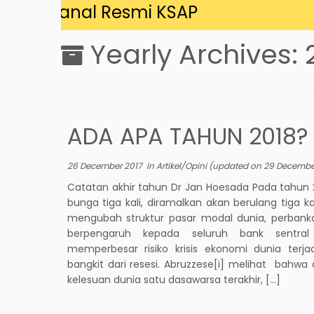
i Kanal Resmi KSAP
Yearly Archives:
ADA APA TAHUN 2018?
26 December 2017
in
Artikel/Opini
(updated on
29 Decembe
Catatan akhir tahun Dr Jan Hoesada Pada tahun 
bunga tiga kali, diramalkan akan berulang tiga k
mengubah struktur pasar modal dunia, perbanka
berpengaruh kepada seluruh bank sentral
memperbesar risiko krisis ekonomi dunia terjad
bangkit dari resesi. Abruzzese[i] melihat bahwa 
kelesuan dunia satu dasawarsa terakhir, […]