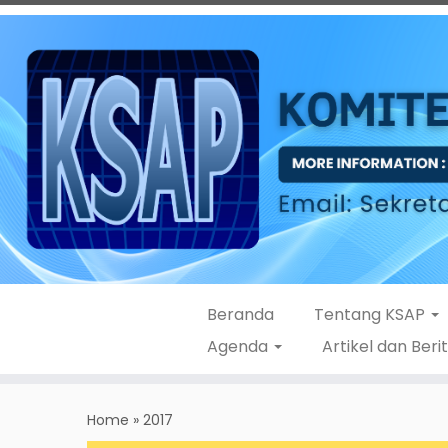
Beranda
Tentang KSAP
Agenda
Artikel dan Beri
Skip
to
Home
»
2017
content