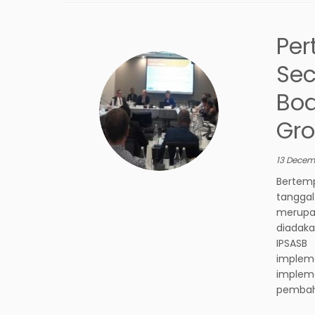
Per
Sec
Boa
Gro
13 Decem
Bertem
tangga
merupa
diadak
IPSASB
implem
implem
pembaha