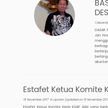
BAS
DE
1 Decemb
DASAR P
Jan Ho
menggun
berbag
berlan
berlan
akuntan
Estafet Ketua Komite 
15 November 2017
in
Liputan
(updated on
15 November 201
Estafet Ketua Komite Kerja KSAP Ada yang ber