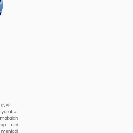
da, KSAP
enyambut
 makalah
ap dini
n menjadi