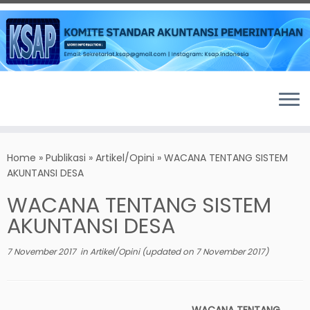
Skip
to
Home
»
Publikasi
»
Artikel/Opini
»
WACANA TENTANG SISTEM
content
AKUNTANSI DESA
WACANA TENTANG SISTEM
AKUNTANSI DESA
7 November 2017
in
Artikel/Opini
(updated on
7 November 2017
)
WACANA TENTANG