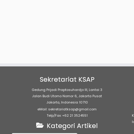
Sekretariat KSAP
Gedung Prijadi Praptosuhardjo III, Lantai 3
Jalan Budi Utomo Nomor 6, Jakarta Pusat
Jakarta, Indonesia 10710
eMail: sekretariatksap@gmail.com
Telp/Fax: +62 21 3524551
K
l
Kategori Artikel