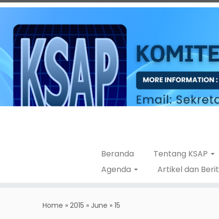
Beranda
Tentang KSAP
Agenda
Artikel dan Beri
Skip
to
Home
»
2015
»
June
»
15
content