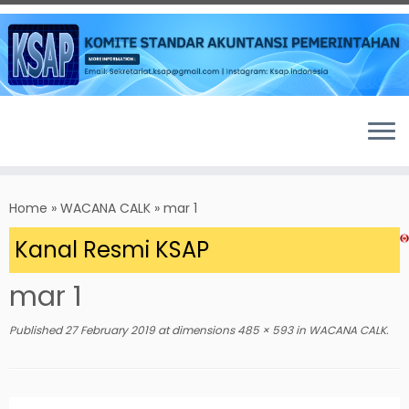
Skip
to
Home
»
WACANA CALK
»
mar 1
content
 Kanal Resmi KSAP
mar 1
Published
27 February 2019
at dimensions
485 × 593
in
WACANA CALK
.