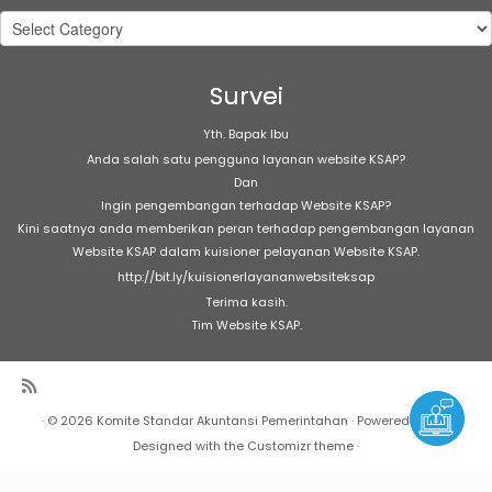
Kategori
Artikel
Survei
Yth. Bapak Ibu
Anda salah satu pengguna layanan website KSAP?
Dan
Ingin pengembangan terhadap Website KSAP?
Kini saatnya anda memberikan peran terhadap pengembangan layanan
Website KSAP dalam kuisioner pelayanan Website KSAP.
http://bit.ly/kuisionerlayananwebsiteksap
Terima kasih.
Tim Website KSAP.
·
© 2026
Komite Standar Akuntansi Pemerintahan
·
Powered by
·
Designed with the
Customizr theme
·