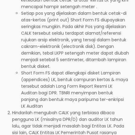
mencapai hampir setengah meter .
Setiap pos yang dijelaskan dalam bentuk cetak-di
atas-kertas (print out) Short Form FS diupayakan
seringkas mungkin. Pada akhir Pos yang dijelaskan
CALK tersebut selalu terdapat alamat/referensi
rujukan arsip elektronik, yang tersaji dalam bentuk
cakram-elektronik (electronik disk). Dengan
demikian, tebal LKPP setengah meter dapat diubah
menjadi setebal 5 sentimeter, ditambah lampiran
bentuk disket.
Short Form FS dapat dilengkapi disket Lampiran
(appendices) LK, bentuk campuran kertas & maya
tersebut adalah Long Form Report Resmi LK
Auditan bagi DPR. TBNRI menyimpan bentuk
panjang dan bentuk maya paripurna ter-enkripsi
LK Auditan
Hindarilah mengubah CALK yang terbiasa dibaca
pengguna LK (misalnya DPR/D) dan auditor LK tahun
lalu, agar tidak menjadi masalah bagi Entitas LK. Pada
sisi lain, CALK Entitas LK Pemerintah Pusat rasanya