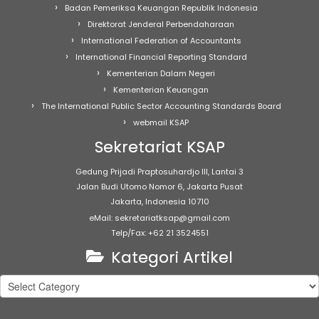
Badan Pemeriksa Keuangan Republik Indonesia
Direktorat Jenderal Perbendaharaan
International Federation of Accountants
International Financial Reporting Standard
Kementerian Dalam Negeri
Kementerian Keuangan
The International Public Sector Accounting Standards Board
webmail KSAP
Sekretariat KSAP
Gedung Prijadi Praptosuhardjo III, Lantai 3
Jalan Budi Utomo Nomor 6, Jakarta Pusat
Jakarta, Indonesia 10710
eMail: sekretariatksap@gmail.com
Telp/Fax: +62 21 3524551
Kategori Artikel
Kategori
Artikel