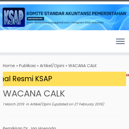
Skip
to
Home
»
Publikasi
»
Artikel/Opini
»
WACANA CALK
content
l Resmi KSAP
WACANA CALK
1 March 2019
in
Artikel/Opini
(updated on
27 February 2019
)
Pemikiran Dr. Jan Hoesada