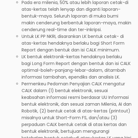
Pada era milenia, 50% atau lebih laporan cetak-di
atas-kertas telah lenyap dan diganti laporan-
bentuk-maya. Seluruh laporan di muka bumi
makin cenderung berbentuk laporan-maya, makin
cenderung real-time dan ter-inkripsi.
Untuk LK PP NKRI, disarankan LK bentuk cetak- di
atas-kertas hendaknya berlaku bagi Short Form
Report dengan bentuk dan isi CALK minimum.
LK bentuk elektronik-kertas hendaknya berlaku
bagi Long Form Report dengan bentuk dan isi CALK
optimal-boleh-panjang-lebar-dalam, ditambah
informasi tambahan, ependiks dan analisis LK.
Permenkeu Pedoman Penyajian CALK mengatur
CALK dalam (1) bentuk elektronik, sesuai
keabsahan informasi resmi berdasar UU Informasi
bentuk elektronik, dan sesuai zaman Milenia, AI dan
Robotik, (2) bentuk cetak di atas-kertas (printout)
misalnya untuk Short-Form FS, dan/atau (3)
perpaduan CALK bentuk cetak di atas kertas dan
bentuk elektronik, bertujuan mengurangi
ketebalan bentuk cetak-di atas-kertas LK yang kini