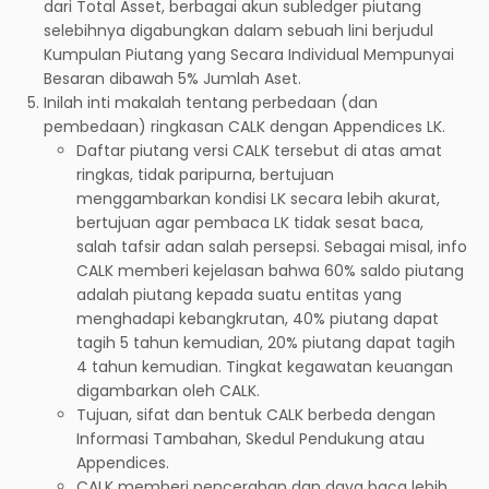
dari Total Asset, berbagai akun subledger piutang
selebihnya digabungkan dalam sebuah lini berjudul
Kumpulan Piutang yang Secara Individual Mempunyai
Besaran dibawah 5% Jumlah Aset.
Inilah inti makalah tentang perbedaan (dan
pembedaan) ringkasan CALK dengan Appendices LK.
Daftar piutang versi CALK tersebut di atas amat
ringkas, tidak paripurna, bertujuan
menggambarkan kondisi LK secara lebih akurat,
bertujuan agar pembaca LK tidak sesat baca,
salah tafsir adan salah persepsi. Sebagai misal, info
CALK memberi kejelasan bahwa 60% saldo piutang
adalah piutang kepada suatu entitas yang
menghadapi kebangkrutan, 40% piutang dapat
tagih 5 tahun kemudian, 20% piutang dapat tagih
4 tahun kemudian. Tingkat kegawatan keuangan
digambarkan oleh CALK.
Tujuan, sifat dan bentuk CALK berbeda dengan
Informasi Tambahan, Skedul Pendukung atau
Appendices.
CALK memberi pencerahan dan daya baca lebih