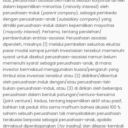
luas, perusahaan asosiasi bermakna sebuah korporasi dimiliki
dalam kepemilikan-minoritas (
minority interest
) oleh
perusahaan-induk (
parent company
), sebagai pembeda
dengan perusahaan-anak (
subsidiary company
) yang
dimiliki perusahaan-induk dalam kepemilikan mayoritas
(
mayority interest
). Pertama, tentang perolehan/
pembentukan entitas-asosiasi. Perusahaan asosiasi
diperoleh, misalnya (1) melalui pembelian sekuritas ekuitas
pasar modal sampai jumlah investasian tersebut memenuhi
syarat untuk disebut perusahaan-asosiasi namun belum
memenuhi syarat sebagai perusahaan-anak, di mana
investor bermaksud menggunakan kuasa/pengaruh yang
timbul atas investasi tersebut atau (2) didirikan/dibentuk
oleh perusahaan induk dengan/atau perusahaan-lain
bukan-perusahaan-induk, atau (3) di dirikan oleh beberapa
perusahaan dalam bentuk patungan/ventura-bersama
(joint venture). Kedua, tentang kepemilikan aktif atau pasif,
bahkan tak peduli. Kita sama mafhum bahwa akuisisi 100 %
saham sebuah perusahaan tak menyebabkan perusahaan
terakuisisi berposisi sebagai perusahaan-anak, apabila
dimaksud diperdagangkan (
for trading
) dan dilepas-kembali