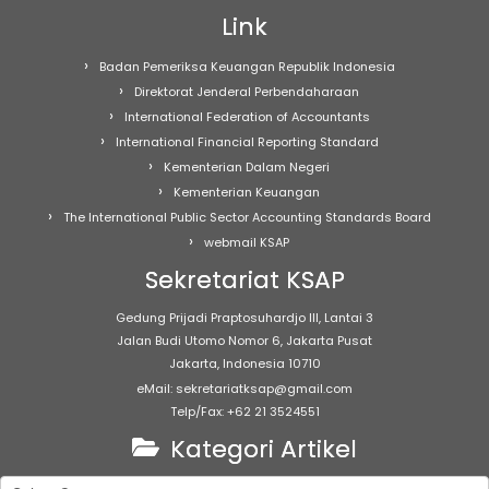
Link
Badan Pemeriksa Keuangan Republik Indonesia
Direktorat Jenderal Perbendaharaan
International Federation of Accountants
International Financial Reporting Standard
Kementerian Dalam Negeri
Kementerian Keuangan
The International Public Sector Accounting Standards Board
webmail KSAP
Sekretariat KSAP
Gedung Prijadi Praptosuhardjo III, Lantai 3
Jalan Budi Utomo Nomor 6, Jakarta Pusat
Jakarta, Indonesia 10710
eMail: sekretariatksap@gmail.com
Telp/Fax: +62 21 3524551
Kategori Artikel
Kategori