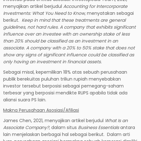
menyajikan artikel berjudul
Accounting for Intercorporate
Investments: What You Need to Know
, menyatakan sebagai
berikut.
Keep in mind that these treatments are general
guidelines, not hard rules. A company that exhibits significant
influence over an investee with an ownership stake of less
than 20% should be classified as an investment in an
associate. A company with a 20% to
50% stake that does not
show any signs of significant influence could be classified as
only having an investment in financial assets.
Sebagai misal, kepemilikan 18% atas sebuah perusahaan
publik berekuitas puluhan triliun rupiah menyebabkan
investor tersebut berposisi sebagai pemegang-saham
terbesar yang berposisi mendikte RUPS apabila tidak ada
aliansi suara PS lain.
Makna Perusahaan Asosiasi/Afiliasi
James Chen, 2021, menyajikan artikel berjudul
What Is an
Associate Company?,
dalam situs
Business Essentials
antara
lain menjelaskan berbagai hal sebagai berikut. Dalam arti