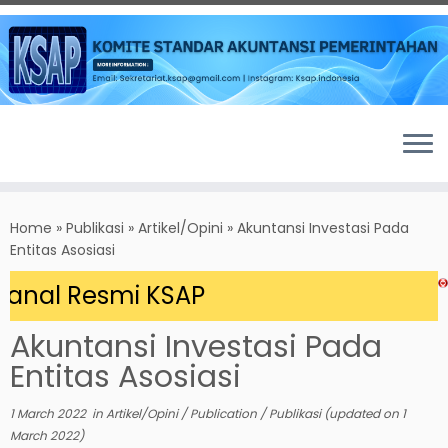
Skip
to
Home
»
Publikasi
»
Artikel/Opini
»
Akuntansi Investasi Pada
content
Entitas Asosiasi
nal Resmi KSAP
Akuntansi Investasi Pada
Entitas Asosiasi
1 March 2022
in
Artikel/Opini
/
Publication
/
Publikasi
(updated on
1
March 2022
)