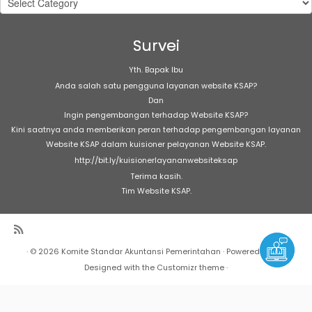
Artikel
Survei
Yth. Bapak Ibu
Anda salah satu pengguna layanan website KSAP?
Dan
Ingin pengembangan terhadap Website KSAP?
Kini saatnya anda memberikan peran terhadap pengembangan layanan
Website KSAP dalam kuisioner pelayanan Website KSAP.
http://bit.ly/kuisionerlayananwebsiteksap
Terima kasih.
Tim Website KSAP.
·
© 2026
Komite Standar Akuntansi Pemerintahan
·
Powered by
·
Designed with the
Customizr theme
·
Warning
: Undefined array key "Marquee" in