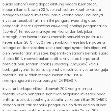
bukan saham) yang dapat dihitung secara kuantitatif.
Kepemilikan di bawah 20 % seluruh saham-berhak-suara
dianggap sebagai investasi-pasif, karena pada umumnya
investor tersebut tak memiliki pengaruh-penting atau
pengaruh-besar (
significan influence
) apalagi pengendalian
(
control
) terhadap manajemen-kunci dan kebijakan
strategis, dan investor tidak memiliki perwakilan pada BOD.
Kepemilikan 20 % – 50% menyebabkan
investee
berpotensi
sebagai entitas-asosiasi kalau berbagai syarat lain dipenuhi
oleh investor dan investee. Kepemilikan saham berhak-suara
di atas 50 % menyebabkan entitas-investee berpotensi
menjadi perusahaan-anak (
subsidiary company
) kalau
berbagai syarat tertentu dipenuhi, misalnya investor sengaja
memilih untuk tidak menggunakan hak-untuk-
mempengaruhi sesuai paragraf 24 IPSAS 7.
Investor berkepemilikan dibawah 20% yang mampu
membuktikan pengaruh signifikan tergolong investasi pada
entitas asosiasi, sebaliknya, sebaliknya kepemilikan 20%-50%
dengan bukti tak memiliki pengaruh signifikan adalah bukan
investasi pada entitas asosiasi. Investopedia Team, 2021,