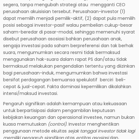
segera, tanpa mengubah strategi atau mengganti CEO
perusahaan akuisisian tersebut. Perusahaan-investor (1)
dapat memilih menjadi pemilik-aktif, (2) dapat pula memilih
posisi sebagai investor-pasif walau pembelian cukup-besar
saham-beredar di pasar-modal, sehingga memenuhi syarat
disebut perusahaan asosiasi bahkan perusahaan anak,
sengaja investasi pada saham berpreferensi dan tak berhak
suara, mengumumkan secara resmi tidak bermaksud
menggunakan hak-suara dalam rapat PS dan/atau tidak
bermaksud melakukan pengendalian tertentu yang diizinkan
bagi perusahaan-induk, mengumumkan bahwa investasi
bersifat perdagangan bernuansa spekulatif berciri beli-
cepat & jual-cepat. Fakta dominasi kepemilikan dikalahkan
intensi/maksud investasi.
Pengaruh signifikan adalah kemampuan atau kekuasaan
untuk berpartisipasi dalam pengambilan keputusan
kebijakan keuangan dan operasional investee, namun bukan
kuasa memutuskan
(control)
. Investor menghentikan
penggunaan metode ekuitas
sejak tanggal investor tidak lagi
memiliki pengaruh signifikan
atas
entitas asosiasi
dan,