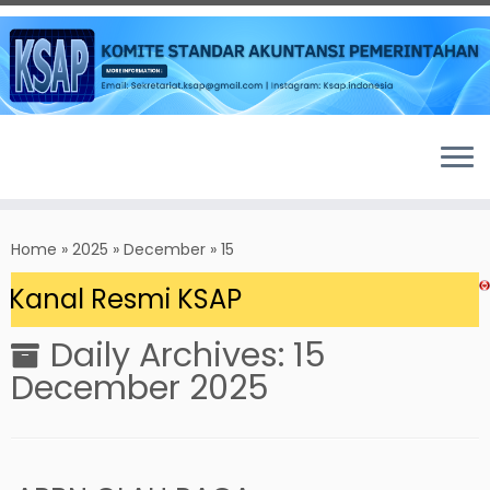
Skip
to
Home
»
2025
»
December
»
15
content
Kanal Resmi KSAP
Daily Archives:
15
December 2025