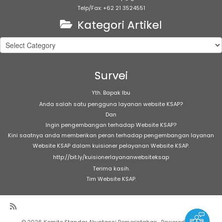
Telp/Fax: +62 21 3524551
Kategori Artikel
Kategori
Artikel
Survei
Yth. Bapak Ibu
Anda salah satu pengguna layanan website KSAP?
Dan
Ingin pengembangan terhadap Website KSAP?
Kini saatnya anda memberikan peran terhadap pengembangan layanan
Website KSAP dalam kuisioner pelayanan Website KSAP.
http://bit.ly/kuisionerlayananwebsiteksap
Terima kasih.
Tim Website KSAP.