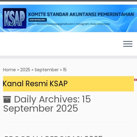
Skip
to
Home
»
2025
»
September
»
15
content
Kanal Resmi KSAP
Daily Archives:
15
September 2025