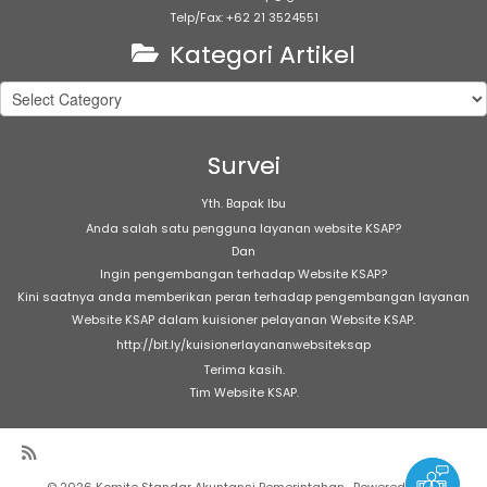
Telp/Fax: +62 21 3524551
Kategori Artikel
Kategori
Artikel
Survei
Yth. Bapak Ibu
Anda salah satu pengguna layanan website KSAP?
Dan
Ingin pengembangan terhadap Website KSAP?
Kini saatnya anda memberikan peran terhadap pengembangan layanan
Website KSAP dalam kuisioner pelayanan Website KSAP.
http://bit.ly/kuisionerlayananwebsiteksap
Terima kasih.
Tim Website KSAP.
·
© 2026
Komite Standar Akuntansi Pemerintahan
·
Powered by
·