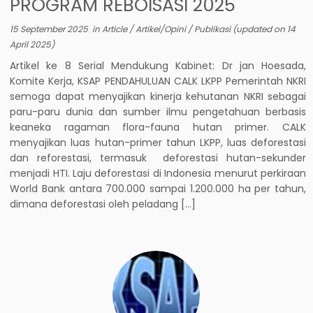
PROGRAM REBOISASI 2025
15 September 2025
in
Article
/
Artikel/Opini
/
Publikasi
(updated on
14
April 2025
)
Artikel ke 8 Serial Mendukung Kabinet: Dr jan Hoesada,
Komite Kerja, KSAP PENDAHULUAN CALK LKPP Pemerintah NKRI
semoga dapat menyajikan kinerja kehutanan NKRI sebagai
paru-paru dunia dan sumber ilmu pengetahuan berbasis
keaneka ragaman flora-fauna hutan primer. CALK
menyajikan luas hutan-primer tahun LKPP, luas deforestasi
dan reforestasi, termasuk deforestasi hutan-sekunder
menjadi HTI. Laju deforestasi di Indonesia menurut perkiraan
World Bank antara 700.000 sampai 1.200.000 ha per tahun,
dimana deforestasi oleh peladang […]