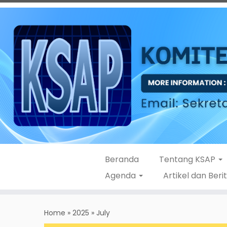
Beranda
Tentang KSAP
Agenda
Artikel dan Beri
Skip
to
Home
»
2025
»
July
content