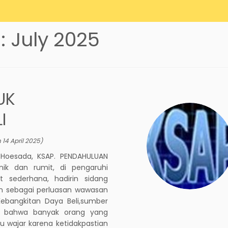
s:
July 2025
UK
I
n
14 April 2025
)
n Hoesada, KSAP. PENDAHULUAN
k dan rumit, di pengaruhi
t sederhana, hadirin sidang
 sebagai perluasan wawasan
 Kebangkitan Daya Beli,sumber
an bahwa banyak orang yang
u wajar karena ketidakpastian