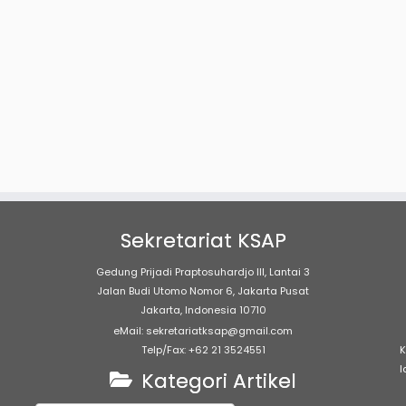
Sekretariat KSAP
Gedung Prijadi Praptosuhardjo III, Lantai 3
Jalan Budi Utomo Nomor 6, Jakarta Pusat
Jakarta, Indonesia 10710
eMail: sekretariatksap@gmail.com
Telp/Fax: +62 21 3524551
K
l
Kategori Artikel