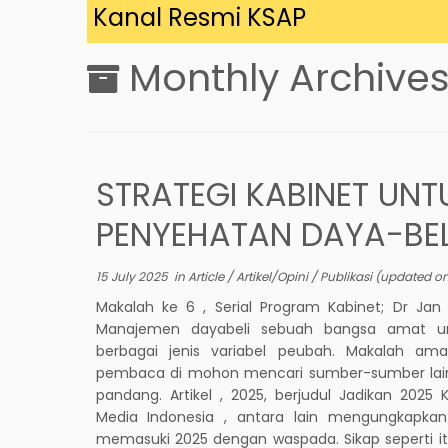
ng di Kanal Resmi KSAP
Monthly Archive
STRATEGI KABINET UNT
PENYEHATAN DAYA-BEL
15 July 2025
in
Article
/
Artikel/Opini
/
Publikasi
(updated o
Makalah ke 6 , Serial Program Kabinet; Dr Ja
Manajemen dayabeli sebuah bangsa amat uni
berbagai jenis variabel peubah. Makalah ama
pembaca di mohon mencari sumber-sumber lain
pandang. Artikel , 2025, berjudul Jadikan 2025
Media Indonesia , antara lain mengungkapk
memasuki 2025 dengan waspada. Sikap seperti it