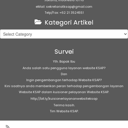
Jakarta, Indonesia 10710
eMail: sekretariatksap@gmail.com
Telp/Fax: +62 21 3524551
Kategori Artikel
Kategori
Artikel
Survei
Yth. Bapak Ibu
Anda salah satu pengguna layanan website KSAP?
Dan
Ingin pengembangan terhadap Website KSAP?
Kini saatnya anda memberikan peran terhadap pengembangan layanan
Website KSAP dalam kuisioner pelayanan Website KSAP.
http://bit.ly/kuisionerlayananwebsiteksap
Terima kasih.
Tim Website KSAP.