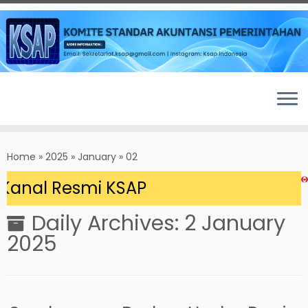
Skip
to
Home
»
2025
»
January
»
02
content
Kanal Resmi KSAP
Daily Archives:
2 January
2025