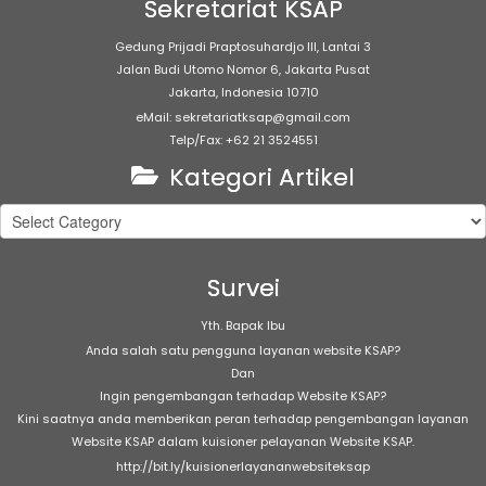
Sekretariat KSAP
Gedung Prijadi Praptosuhardjo III, Lantai 3
Jalan Budi Utomo Nomor 6, Jakarta Pusat
Jakarta, Indonesia 10710
eMail: sekretariatksap@gmail.com
Telp/Fax: +62 21 3524551
Kategori Artikel
Kategori
Artikel
Survei
Yth. Bapak Ibu
Anda salah satu pengguna layanan website KSAP?
Dan
Ingin pengembangan terhadap Website KSAP?
Kini saatnya anda memberikan peran terhadap pengembangan layanan
Website KSAP dalam kuisioner pelayanan Website KSAP.
http://bit.ly/kuisionerlayananwebsiteksap