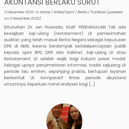
AKUNTANSI BERLAKU SURUT
3 December 2020
in
Article
/
Artikel/Opini
/
Berita
/
Publikasi
(updated
on
3 December 2020
)
Dituturkan Dr Jan Hoesada, KSAP PENDAHULUAN Tak ada
kewajiban saji-ulang (restatement) LK pemerintahan
auditan yang telah masuk Berita Negara sebagai Keputusan
DPR di NKRI, karena berdampak ketidakpercayaan publik
kepada opini BPK, DPR dan Kabinet. Saji-ulang LK atau
Restatement LK adalah wajib bagi industri pasar modal.
Sebagai upaya penyimetrisan informasi, tradisi sajiulang LK
periode lalu emiten, sepanjang praktis, bertujuan layanan
berbentuk LK Komparatif lintas periode akuntansi
umumnya, keperluan trend analyses bagi […]