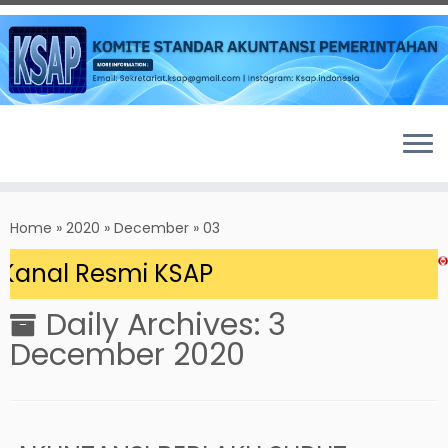
Skip
to
Home
»
2020
»
December
»
03
content
Kanal Resmi KSAP
Daily Archives:
3
December 2020