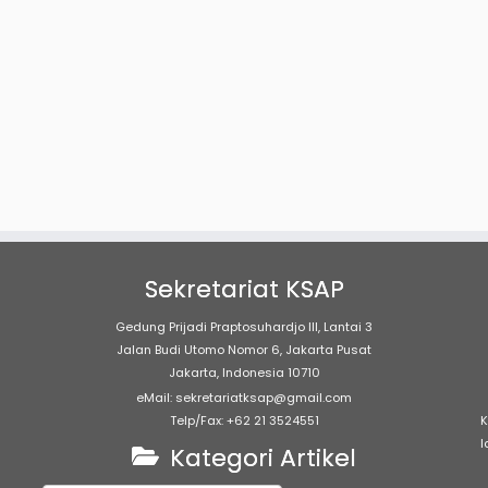
Sekretariat KSAP
Gedung Prijadi Praptosuhardjo III, Lantai 3
Jalan Budi Utomo Nomor 6, Jakarta Pusat
Jakarta, Indonesia 10710
eMail: sekretariatksap@gmail.com
Telp/Fax: +62 21 3524551
K
l
Kategori Artikel