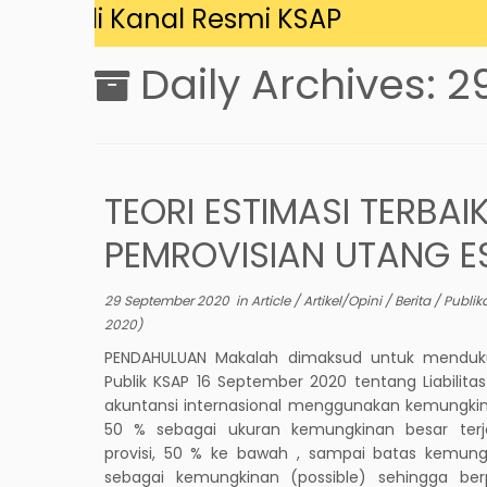
ng di Kanal Resmi KSAP
Daily Archives:
2
TEORI ESTIMASI TERBAI
PEMROVISIAN UTANG E
29 September 2020
in
Article
/
Artikel/Opini
/
Berita
/
Publik
2020
)
PENDAHULUAN Makalah dimaksud untuk menduk
Publik KSAP 16 September 2020 tentang Liabilitas
akuntansi internasional menggunakan kemungkin
50 % sebagai ukuran kemungkinan besar terja
provisi, 50 % ke bawah , sampai batas kemung
sebagai kemungkinan (possible) sehingga ber