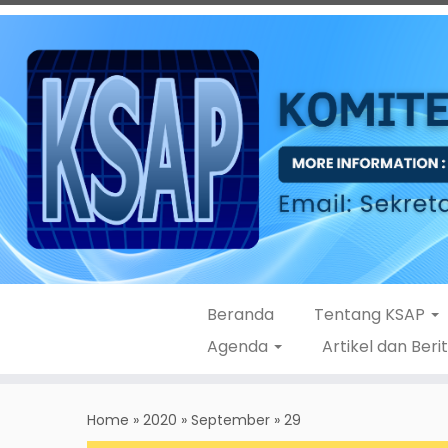
Beranda
Tentang KSAP
Agenda
Artikel dan Beri
Skip
to
Home
»
2020
»
September
»
29
content