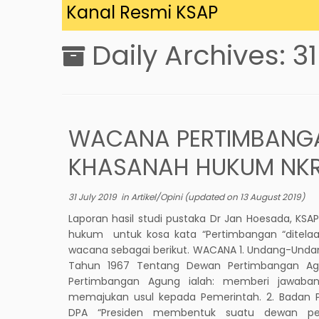
ng di Kanal Resmi KSAP
Daily Archives:
31
WACANA PERTIMBANG
KHASANAH HUKUM NKR
31 July 2019
in
Artikel/Opini
(updated on
13 August 2019
)
Laporan hasil studi pustaka Dr Jan Hoesada, KSAP
hukum untuk kosa kata “Pertimbangan “ditela
wacana sebagai berikut. WACANA 1. Undang-Undan
Tahun 1967 Tentang Dewan Pertimbangan A
Pertimbangan Agung ialah: memberi jawaban
memajukan usul kepada Pemerintah. 2. Badan P
DPA “Presiden membentuk suatu dewan pe