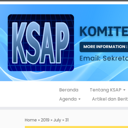
Beranda
Tentang KSAP
Agenda
Artikel dan Beri
Skip
to
Home
»
2019
»
July
»
31
content