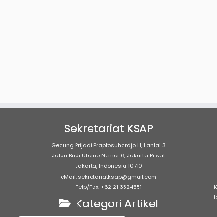
Sekretariat KSAP
Gedung Prijadi Praptosuhardjo III, Lantai 3
Jalan Budi Utomo Nomor 6, Jakarta Pusat
Jakarta, Indonesia 10710
eMail: sekretariatksap@gmail.com
Telp/Fax: +62 21 3524551
K
l
Kategori Artikel