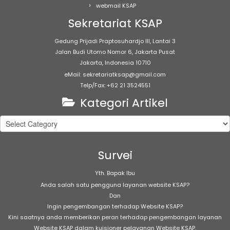
webmail KSAP
Sekretariat KSAP
Gedung Prijadi Praptosuhardjo III, Lantai 3
Jalan Budi Utomo Nomor 6, Jakarta Pusat
Jakarta, Indonesia 10710
eMail: sekretariatksap@gmail.com
Telp/Fax: +62 21 3524551
Kategori Artikel
Kategori
Artikel
Survei
Yth. Bapak Ibu
Anda salah satu pengguna layanan website KSAP?
Dan
Ingin pengembangan terhadap Website KSAP?
Kini saatnya anda memberikan peran terhadap pengembangan layanan
Website KSAP dalam kuisioner pelayanan Website KSAP.