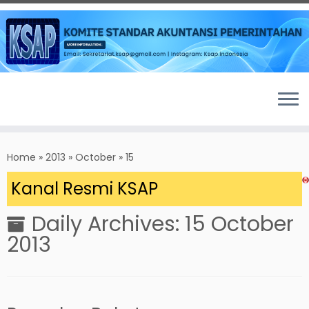
Skip
to
Home
»
2013
»
October
»
15
content
 Kanal Resmi KSAP
Daily Archives:
15 October
2013