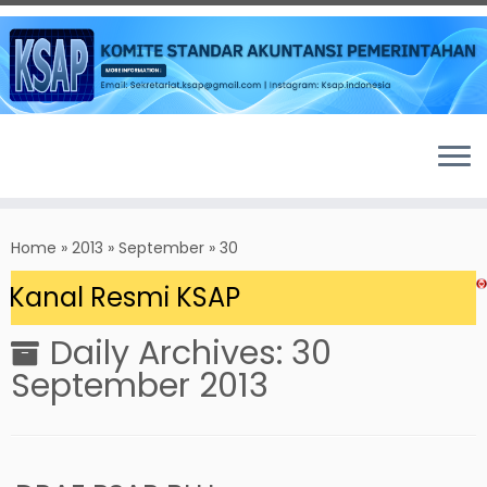
Skip
to
Home
»
2013
»
September
»
30
content
 Kanal Resmi KSAP
Daily Archives:
30
September 2013