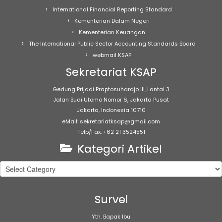
International Financial Reporting Standard
Kementerian Dalam Negeri
Kementerian Keuangan
The International Public Sector Accounting Standards Board
webmail KSAP
Sekretariat KSAP
Gedung Prijadi Praptosuhardjo III, Lantai 3
Jalan Budi Utomo Nomor 6, Jakarta Pusat
Jakarta, Indonesia 10710
eMail: sekretariatksap@gmail.com
Telp/Fax: +62 21 3524551
Kategori Artikel
Kategori
Artikel
Survei
Yth. Bapak Ibu