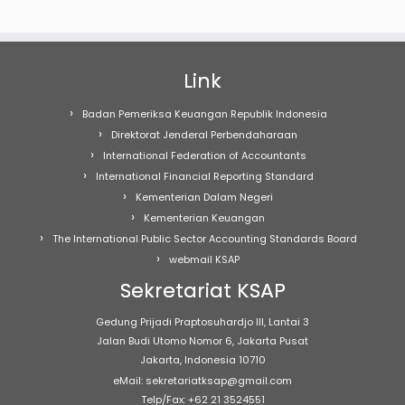
Link
Badan Pemeriksa Keuangan Republik Indonesia
Direktorat Jenderal Perbendaharaan
International Federation of Accountants
International Financial Reporting Standard
Kementerian Dalam Negeri
Kementerian Keuangan
The International Public Sector Accounting Standards Board
webmail KSAP
Sekretariat KSAP
Gedung Prijadi Praptosuhardjo III, Lantai 3
Jalan Budi Utomo Nomor 6, Jakarta Pusat
Jakarta, Indonesia 10710
eMail: sekretariatksap@gmail.com
Telp/Fax: +62 21 3524551