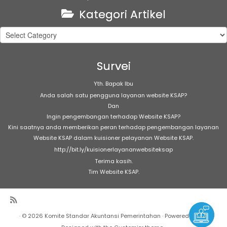
Kategori Artikel
Kategori
Artikel
Survei
Yth. Bapak Ibu
Anda salah satu pengguna layanan website KSAP?
Dan
Ingin pengembangan terhadap Website KSAP?
Kini saatnya anda memberikan peran terhadap pengembangan layanan
Website KSAP dalam kuisioner pelayanan Website KSAP.
http://bit.ly/kuisionerlayananwebsiteksap
Terima kasih.
Tim Website KSAP.
·
© 2026
Komite Standar Akuntansi Pemerintahan
·
Powered by
·