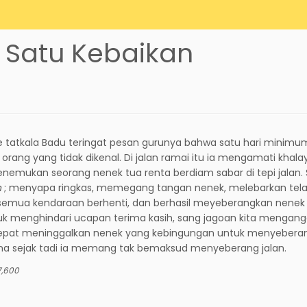
 Satu Kebaikan
re tatkala Badu teringat pesan gurunya bahwa satu hari minimu
orang yang tidak dikenal. Di jalan ramai itu ia mengamati khala
nemukan seorang nenek tua renta berdiam sabar di tepi jalan.
n
; menyapa ringkas, memegang tangan nenek, melebarkan tel
semua kendaraan berhenti, dan berhasil meyeberangkan nenek
tuk menghindari ucapan terima kasih, sang jagoan kita mengan
epat meninggalkan nenek yang kebingungan untuk menyebera
ena sejak tadi ia memang tak bemaksud menyeberang jalan.
7,600