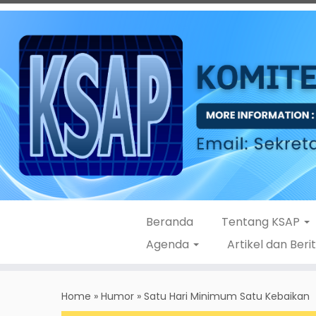
Beranda
Tentang KSAP
Agenda
Artikel dan Beri
Skip
to
Home
»
Humor
»
Satu Hari Minimum Satu Kebaikan
content