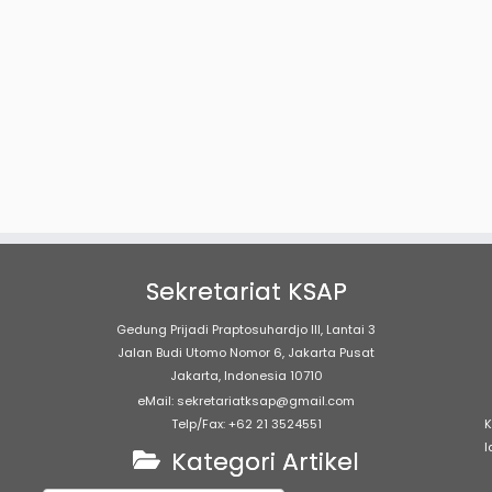
Sekretariat KSAP
Gedung Prijadi Praptosuhardjo III, Lantai 3
Jalan Budi Utomo Nomor 6, Jakarta Pusat
Jakarta, Indonesia 10710
eMail: sekretariatksap@gmail.com
Telp/Fax: +62 21 3524551
K
l
Kategori Artikel