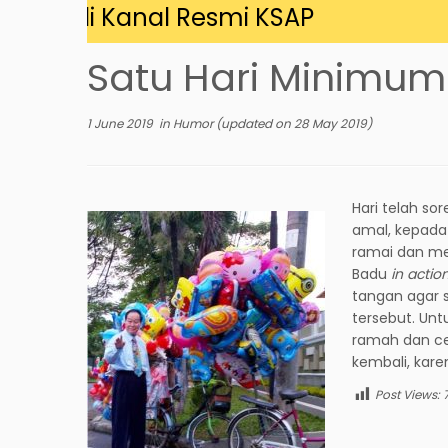
ang di Kanal Resmi KSAP
Satu Hari Minimum
1 June 2019
in
Humor
(updated on
28 May 2019
)
Hari telah so
amal, kepada 
ramai dan me
Badu
in actio
tangan agar 
tersebut. Un
ramah dan c
kembali, kar
Post Views: