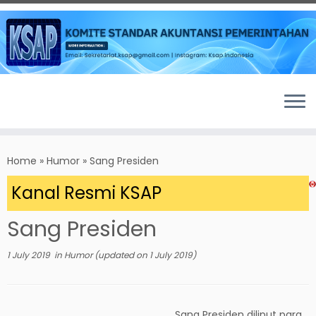
Skip
to
Home
»
Humor
»
Sang Presiden
content
 Kanal Resmi KSAP
Sang Presiden
1 July 2019
in
Humor
(updated on
1 July 2019
)
Sang Presiden diliput para