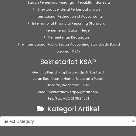
Badan Pemeriksa Keuangan Republik Indonesia
Direktorat Jenderal Perbendaharaan
International Federation of Accountants
International Financial Reporting Standard
Kementerian Dalam Negeri
Kementerian Keuangan
The International Public Sector Accounting Standards Board
webmail KSAP
Sekretariat KSAP
Gedung Prijadi Praptosuhardjo III, Lantai 3
Jalan Budi Utomo Nomor 6, Jakarta Pusat
Jakarta, Indonesia 10710
eMail: sekretariatksap@gmail.com
Telp/Fax: +62 21 3524551
Kategori Artikel
Kategori
Artikel