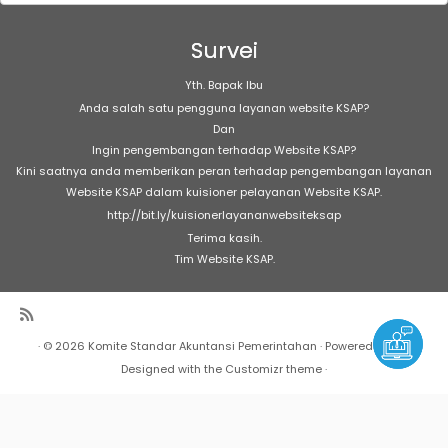
Artikel
Survei
Yth. Bapak Ibu
Anda salah satu pengguna layanan website KSAP?
Dan
Ingin pengembangan terhadap Website KSAP?
Kini saatnya anda memberikan peran terhadap pengembangan layanan
Website KSAP dalam kuisioner pelayanan Website KSAP.
http://bit.ly/kuisionerlayananwebsiteksap
Terima kasih.
Tim Website KSAP.
·
© 2026
Komite Standar Akuntansi Pemerintahan
·
Powered by
·
Designed with the
Customizr theme
·
Warning
: Undefined array key "Marquee" in