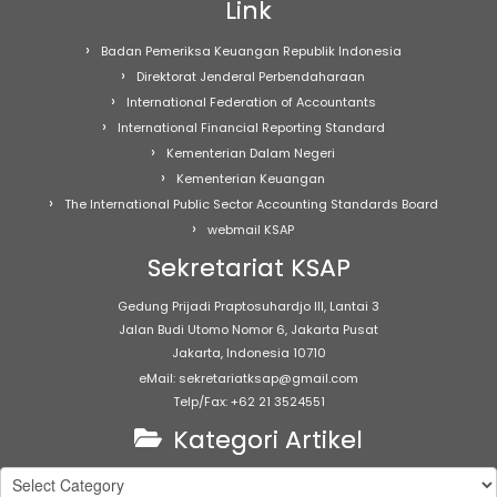
Link
Badan Pemeriksa Keuangan Republik Indonesia
Direktorat Jenderal Perbendaharaan
International Federation of Accountants
International Financial Reporting Standard
Kementerian Dalam Negeri
Kementerian Keuangan
The International Public Sector Accounting Standards Board
webmail KSAP
Sekretariat KSAP
Gedung Prijadi Praptosuhardjo III, Lantai 3
Jalan Budi Utomo Nomor 6, Jakarta Pusat
Jakarta, Indonesia 10710
eMail: sekretariatksap@gmail.com
Telp/Fax: +62 21 3524551
Kategori Artikel
Kategori