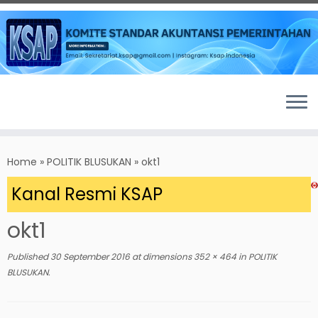
Skip
to
Home
»
POLITIK BLUSUKAN
»
okt1
content
 Kanal Resmi KSAP
okt1
Published
30 September 2016
at dimensions
352 × 464
in
POLITIK
BLUSUKAN
.