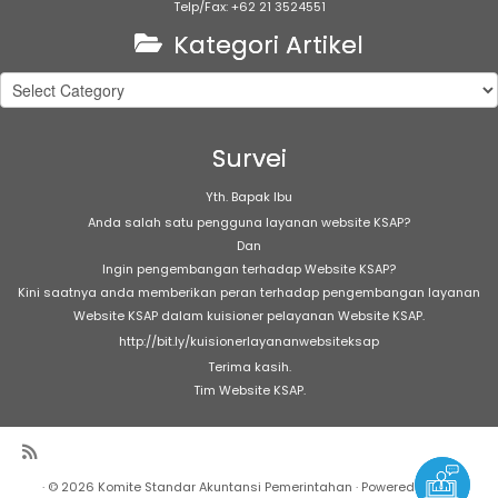
Telp/Fax: +62 21 3524551
Kategori Artikel
Kategori
Artikel
Survei
Yth. Bapak Ibu
Anda salah satu pengguna layanan website KSAP?
Dan
Ingin pengembangan terhadap Website KSAP?
Kini saatnya anda memberikan peran terhadap pengembangan layanan
Website KSAP dalam kuisioner pelayanan Website KSAP.
http://bit.ly/kuisionerlayananwebsiteksap
Terima kasih.
Tim Website KSAP.
·
© 2026
Komite Standar Akuntansi Pemerintahan
·
Powered by
·