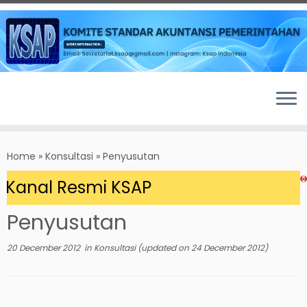
Skip
to
Home
»
Konsultasi
»
Penyusutan
content
Kanal Resmi KSAP
Penyusutan
20 December 2012
in
Konsultasi
(updated on
24 December 2012
)