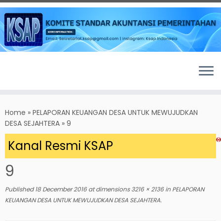
Skip
to
Home
»
PELAPORAN KEUANGAN DESA UNTUK MEWUJUDKAN
content
DESA SEJAHTERA
»
9
 Kanal Resmi KSAP
9
Published
18 December 2016
at dimensions
3216 × 2136
in
PELAPORAN
KEUANGAN DESA UNTUK MEWUJUDKAN DESA SEJAHTERA
.