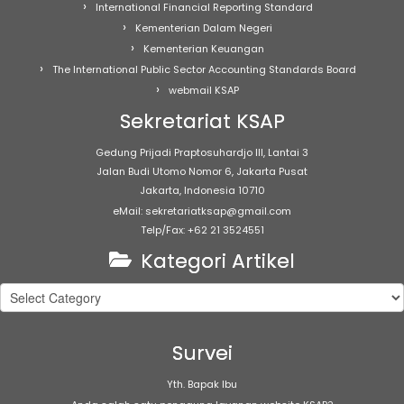
International Financial Reporting Standard
Kementerian Dalam Negeri
Kementerian Keuangan
The International Public Sector Accounting Standards Board
webmail KSAP
Sekretariat KSAP
Gedung Prijadi Praptosuhardjo III, Lantai 3
Jalan Budi Utomo Nomor 6, Jakarta Pusat
Jakarta, Indonesia 10710
eMail: sekretariatksap@gmail.com
Telp/Fax: +62 21 3524551
Kategori Artikel
Kategori
Artikel
Survei
Yth. Bapak Ibu