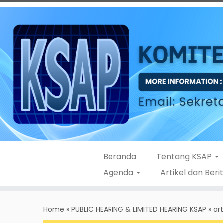
Beranda
Tentang KSAP
Agenda
Artikel dan Beri
Skip
to
Home
»
PUBLIC HEARING & LIMITED HEARING KSAP
»
art
content