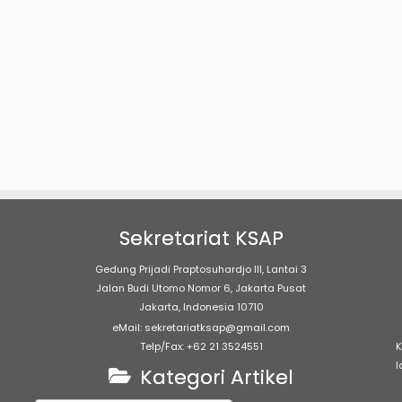
Sekretariat KSAP
Gedung Prijadi Praptosuhardjo III, Lantai 3
Jalan Budi Utomo Nomor 6, Jakarta Pusat
Jakarta, Indonesia 10710
eMail: sekretariatksap@gmail.com
Telp/Fax: +62 21 3524551
K
l
Kategori Artikel