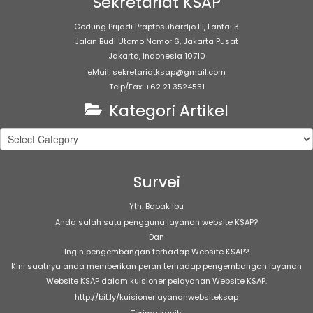
Sekretariat KSAP
Gedung Prijadi Praptosuhardjo III, Lantai 3
Jalan Budi Utomo Nomor 6, Jakarta Pusat
Jakarta, Indonesia 10710
eMail: sekretariatksap@gmail.com
Telp/Fax: +62 21 3524551
Kategori Artikel
Kategori
Artikel
Survei
Yth. Bapak Ibu
Anda salah satu pengguna layanan website KSAP?
Dan
Ingin pengembangan terhadap Website KSAP?
Kini saatnya anda memberikan peran terhadap pengembangan layanan
Website KSAP dalam kuisioner pelayanan Website KSAP.
http://bit.ly/kuisionerlayananwebsiteksap