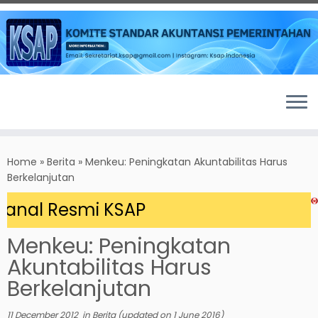
Skip
to
Home
»
Berita
»
Menkeu: Peningkatan Akuntabilitas Harus
content
Berkelanjutan
nal Resmi KSAP
Menkeu: Peningkatan
Akuntabilitas Harus
Berkelanjutan
11 December 2012
in
Berita
(updated on
1 June 2016
)